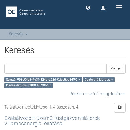
Navig
ki
-
és
bekap
Keresés
Keresés
Mehet
Szerző: 996d04b8-9c31-424c-a22d-0dec5cc84192 ×
Csatolt fájlok: true ×
Kiadás dátuma: [2010 TO 2019] ×
Részletes szűrő megjelenítése
Találatok megtekintése: 1-4 összesen: 4
Szabályozott üzemű füstgázventilátorok
villamosenergia-ellátása