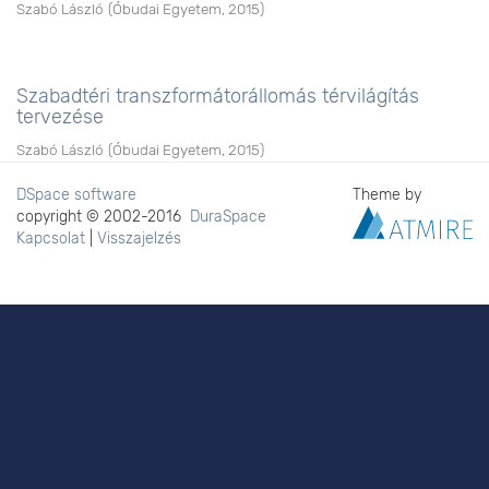
Szabó László
(
Óbudai Egyetem
,
2015
)
Szabadtéri transzformátorállomás térvilágítás
tervezése
Szabó László
(
Óbudai Egyetem
,
2015
)
DSpace software
Theme by
copyright © 2002-2016
DuraSpace
Kapcsolat
|
Visszajelzés