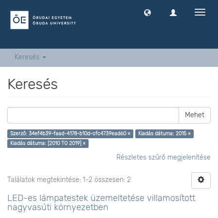
Navig
ki
-
és
bekap
Keresés
Keresés
Mehet
Szerző: 34ef4b39-faad-4178-b10d-cfc4739ead60 ×
Kiadás dátuma: 2015 ×
Kiadás dátuma: [2010 TO 2019] ×
Részletes szűrő megjelenítése
Találatok megtekintése: 1-2 összesen: 2
LED-es lámpatestek üzemeltetése villamosított
nagyvasúti környezetben