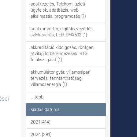
adatkezelés, Telekom, üzleti
ügyfelek, adatbázis, web
alkalmazás, programozás (1)
adatkonverter, digitális vezérlés,
színkeverés, LED, DMX512 (1)
akkreditáció kidolgozás, röntgen,
átvilágító berendezések, RTG,
felülvizsgálat (1)
akkumulátor gyár, villamosipari
tervezés, fenntarthatóság,
villamosenergia (1)
... több
ései
Kiadás dátuma
2021 (414)
2024 (281)