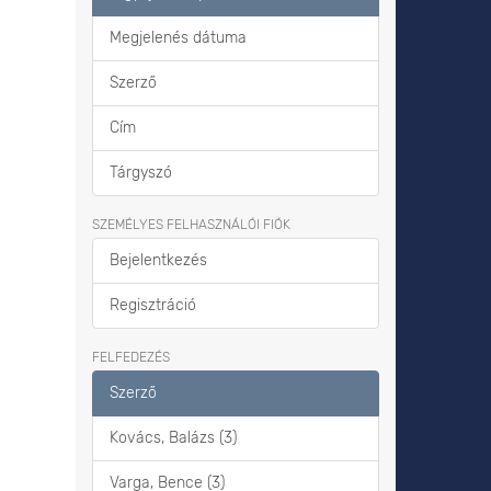
Megjelenés dátuma
Szerző
Cím
Tárgyszó
SZEMÉLYES FELHASZNÁLÓI FIÓK
Bejelentkezés
Regisztráció
FELFEDEZÉS
Szerző
Kovács, Balázs (3)
Varga, Bence (3)