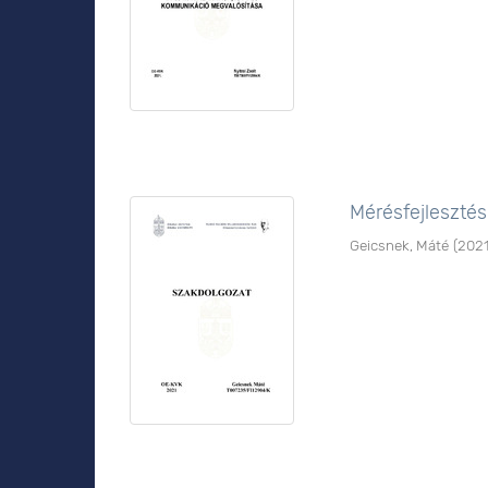
Mérésfejlesztés
Geicsnek, Máté
(
202