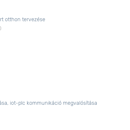
rt otthon tervezése
1
)
ítása, iot-plc kommunikáció megvalósítása