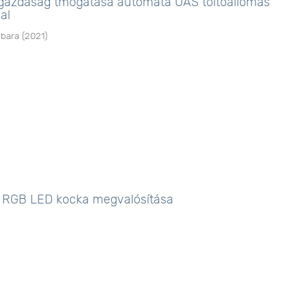
gazdaság tmogatása automata UAS töltőállomás
al
rbara
(
2021
)
 RGB LED kocka megvalósítása