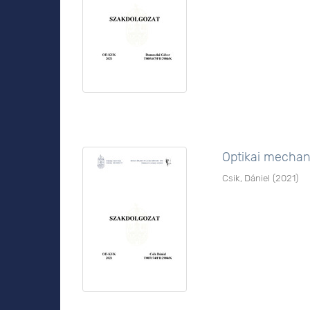
Optikai mechani
Csik, Dániel
(
2021
)