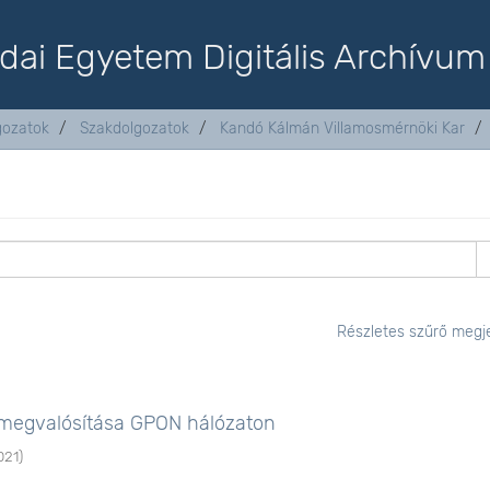
dai Egyetem Digitális Archívum
lgozatok
Szakdolgozatok
Kandó Kálmán Villamosmérnöki Kar
Részletes szűrő megje
 megvalósítása GPON hálózaton
021
)