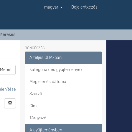
magyar
Bejelentkezés
Keresés
BÖNGÉSZÉS
A teljes ÓDA-ban
Mehet
Kategóriák és gyűjtemények
Megjelenés dátuma
lenítése
Szerző
Cím
Tárgyszó
A gyűjteményben