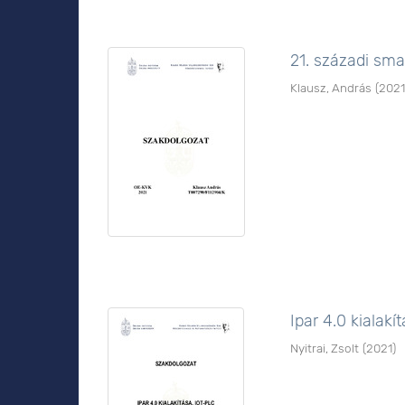
21. századi sma
Klausz, András
(
202
Ipar 4.0 kialak
Nyitrai, Zsolt
(
2021
)