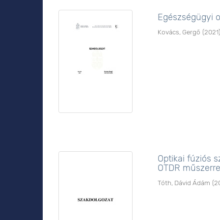
Egészségügyi o
Kovács, Gergő
(
2021
Optikai fúziós 
OTDR műszerre
Tóth, Dávid Ádám
(
2