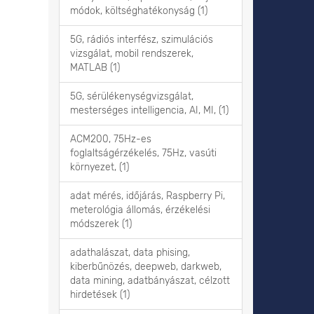
módok, költséghatékonyság (1)
5G, rádiós interfész, szimulációs
vizsgálat, mobil rendszerek,
MATLAB (1)
5G, sérülékenységvizsgálat,
mesterséges intelligencia, AI, MI, (1)
ACM200, 75Hz-es
foglaltságérzékelés, 75Hz, vasúti
környezet, (1)
adat mérés, időjárás, Raspberry Pi,
meterológia állomás, érzékelési
módszerek (1)
adathalászat, data phising,
kiberbűnözés, deepweb, darkweb,
data mining, adatbányászat, célzott
hirdetések (1)