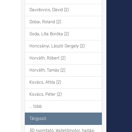
Davidovics, Dávid (2)
Dobai, Roland (2)
Goda, Lilla Boróka (2)
Horicsányi, László Gergely (2)
Horváth, Róbert (2)
Horváth, Tamás (2)
Kovács, Attila (2)
Kovács, Péter (2)
... több
Tárgyszó
3D nyomtató, léptetőmotor, hajtási