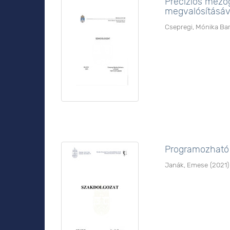
Preciziós mező
megvalósításáv
Csepregi, Mónika Ba
Programozható
Janák, Emese
(
2021
)