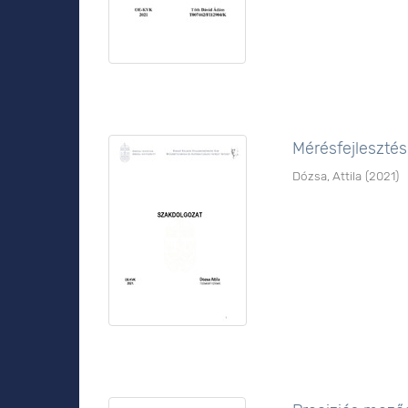
Mérésfejlesztés
Dózsa, Attila
(
2021
)