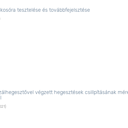
kosóra tesztelése és továbbfejelsztése
)
szálhegesztővel végzett hegesztések csillpításának mér
l
021
)