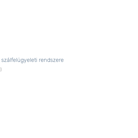
 szálfelügyeleti rendszere
1
)