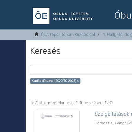
Óbu
ÓDA repozitórium kezdőoldal
1. Hallgatói do
Keresés
Kiadás dátuma: [2020 TO 2025] ×
Találatok megtekintése: 1-10 összesen: 1232
Szolgáltatások
Domoszlai, Gábor
(
2