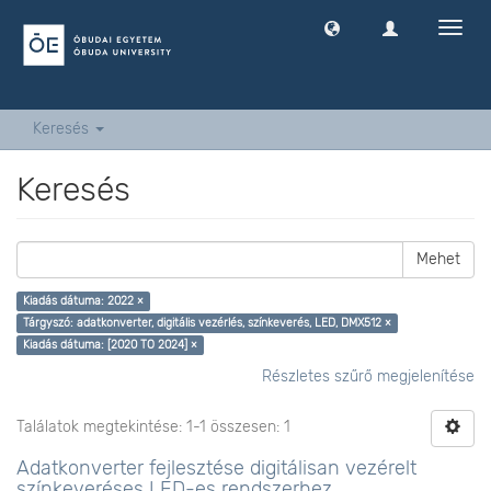
Navig
ki
-
és
bekap
Keresés
Keresés
Mehet
Kiadás dátuma: 2022 ×
Tárgyszó: adatkonverter, digitális vezérlés, színkeverés, LED, DMX512 ×
Kiadás dátuma: [2020 TO 2024] ×
Részletes szűrő megjelenítése
Találatok megtekintése: 1-1 összesen: 1
Adatkonverter fejlesztése digitálisan vezérelt
színkeveréses LED-es rendszerhez