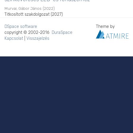
Murvai, Gábor János
(
2022
)
Titkosított szakdolgozat (2027)
DSpace software
Theme by
copyright © 2002-2016
DuraSpace
Kapcsolat
|
Visszajelzés