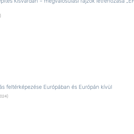
építés Kisvárdán – megvalósulási rajzok létrehozása „E
)
atás feltérképezése Európában és Európán kívül
024
)