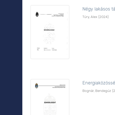
Négy lakásos t
Túry, Alex
(
2024
)
Energiaközössé
Bognár, Bendegúz
(