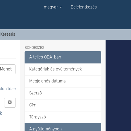
magyar
Bejelentkezés
Keresés
BÖNGÉSZÉS
A teljes ÓDA-ban
Mehet
Kategóriák és gyűjtemények
Megjelenés dátuma
lenítése
Szerző
Cím
k
Tárgyszó
A gyűjteményben