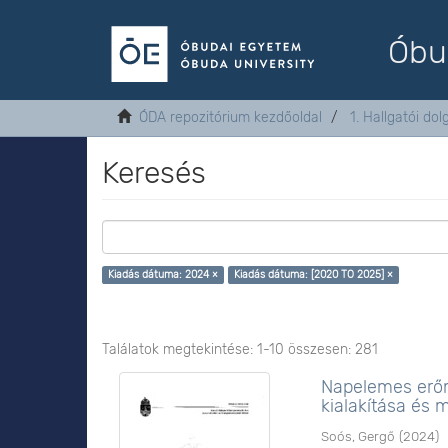
Óbu
ÓDA repozitórium kezdőoldal
1. Hallgatói do
Keresés
Kiadás dátuma: 2024 ×
Kiadás dátuma: [2020 TO 2025] ×
Találatok megtekintése: 1-10 összesen: 281
Napelemes erőm
kialakítása és
Soós, Gergő
(
2024
)