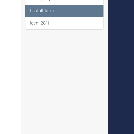
Csatolt fájlok
Igen (281)