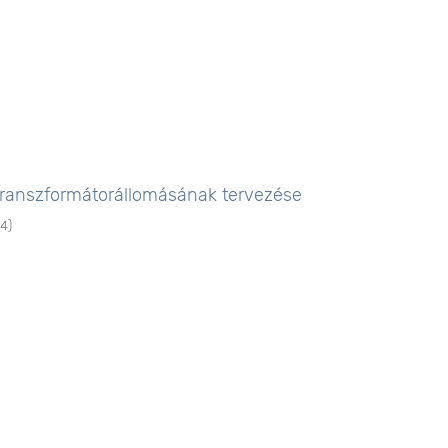
 transzformátorállomásának tervezése
24
)