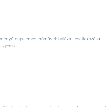
tményű napelemes erőművek hálózati csatlakozása
aba
(
2024
)