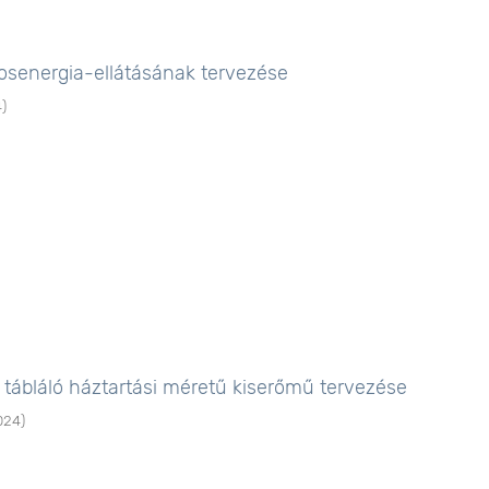
mosenergia-ellátásának tervezése
4
)
 tábláló háztartási méretű kiserőmű tervezése
024
)