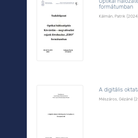
Optikai hálózat
formátumban
Kálmán, Patrik
(
2024
A digitális okt
Mészáros, Gézáné
(
2