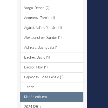
Varga, Bence (2)
Adamecz, Tamás (1)
Agárdi, Ádám Richárd (1)
Alekszandrov, Sándor (1)
Aphixay, Duangdala (1)
Bacher, Dávid (1)
Bacsó, Tibor (1)
Bajmóczy, Géza László (1)
... több
Kiadás dátuma
2024 (281)