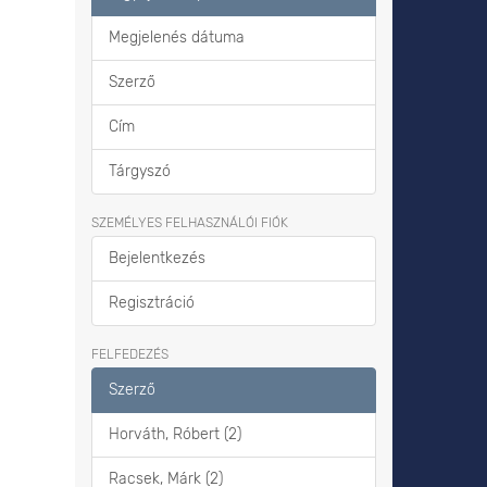
Megjelenés dátuma
Szerző
Cím
Tárgyszó
SZEMÉLYES FELHASZNÁLÓI FIÓK
Bejelentkezés
Regisztráció
FELFEDEZÉS
Szerző
Horváth, Róbert (2)
Racsek, Márk (2)