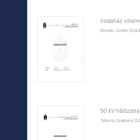
Irodaház villa
Bordás, Zoltán
(
202
50 kV hálózatra
Jóború, Szabolcs
(
2