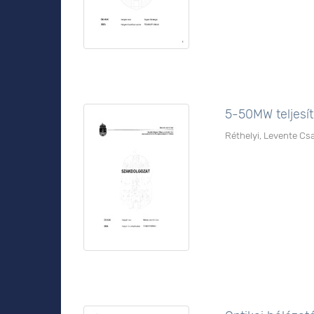
5-50MW teljesí
Réthelyi, Levente Cs