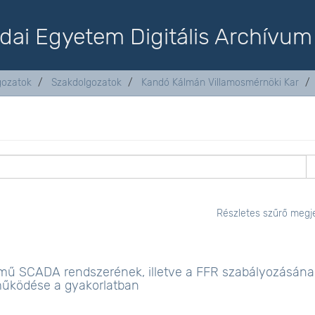
dai Egyetem Digitális Archívum
lgozatok
Szakdolgozatok
Kandó Kálmán Villamosmérnöki Kar
Részletes szűrő megje
ű SCADA rendszerének, illetve a FFR szabályozásána
 működése a gyakorlatban