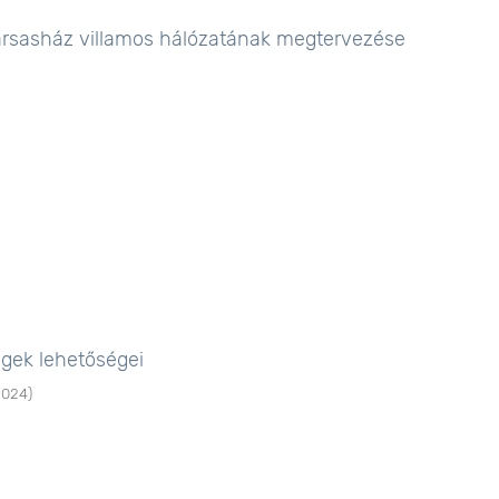
ársasház villamos hálózatának megtervezése
gek lehetőségei
2024
)