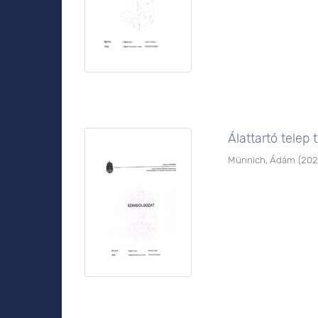
Álattartó telep
Münnich, Ádám
(
20