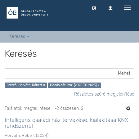
Navig
ki
-
és
bekap
Keresés
Keresés
Mehet
Szerző: Horváth, Róbert ×
Kiadás dátuma: [2020 TO 2025] ×
Részletes szűrő megjelenítése
Találatok megtekintése: 1-2 összesen: 2
Intelligens családi ház tervezése, kialakítása KNX
rendszerrel
Horváth, Róbert
(
2024
)