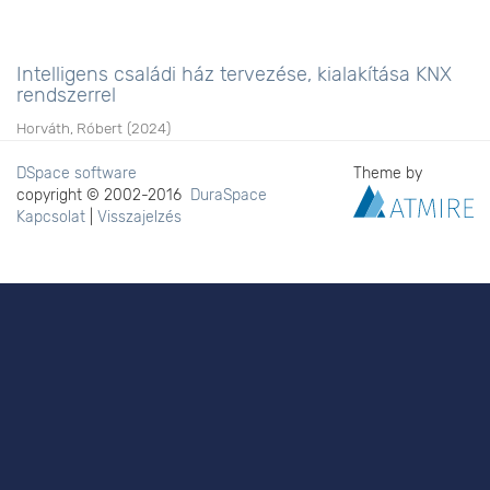
Intelligens családi ház tervezése, kialakítása KNX
rendszerrel
Horváth, Róbert
(
2024
)
DSpace software
Theme by
copyright © 2002-2016
DuraSpace
Kapcsolat
|
Visszajelzés