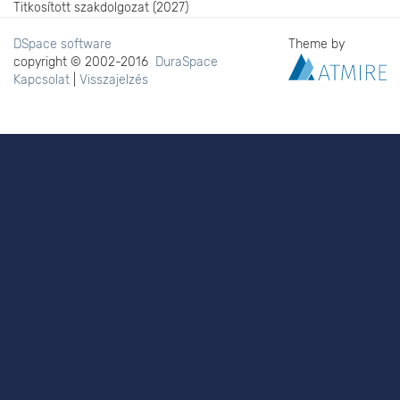
Titkosított szakdolgozat (2027)
DSpace software
Theme by
copyright © 2002-2016
DuraSpace
Kapcsolat
|
Visszajelzés