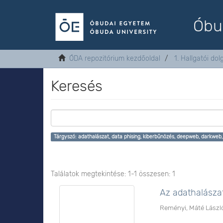
Óbu
ÓDA repozitórium kezdőoldal
1. Hallgatói do
Keresés
Tárgyszó: adathalászat, data phising, kiberbűnözés, deepweb, darkweb,
Találatok megtekintése: 1-1 összesen: 1
Az adathalászat
Reményi, Máté Lászl