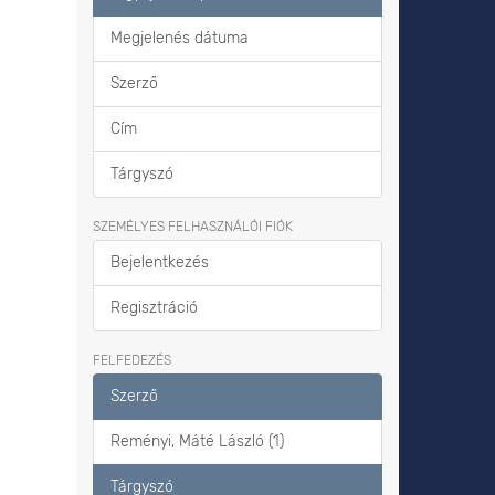
Megjelenés dátuma
Szerző
Cím
Tárgyszó
SZEMÉLYES FELHASZNÁLÓI FIÓK
Bejelentkezés
Regisztráció
FELFEDEZÉS
Szerző
Reményi, Máté László (1)
Tárgyszó