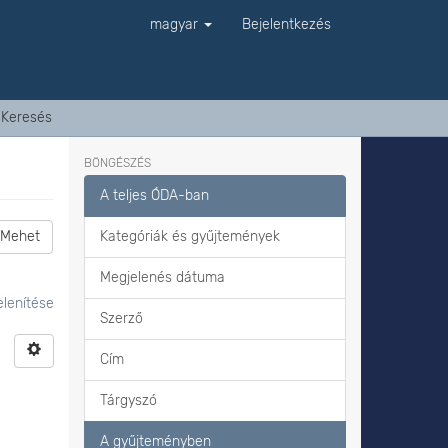
magyar
Bejelentkezés
Keresés
BÖNGÉSZÉS
A teljes ÓDA-ban
Mehet
Kategóriák és gyűjtemények
Megjelenés dátuma
lenítése
Szerző
Cím
Tárgyszó
A gyűjteményben