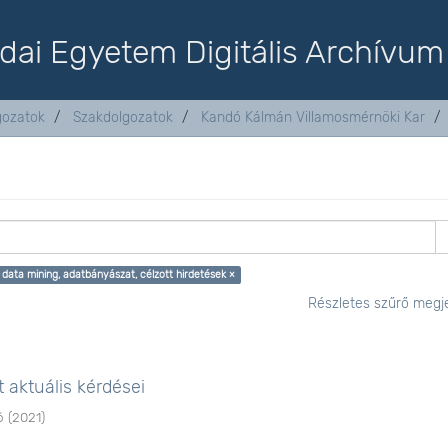
dai Egyetem Digitális Archívum
lgozatok
Szakdolgozatok
Kandó Kálmán Villamosmérnöki Kar
 data mining, adatbányászat, célzott hirdetések ×
Részletes szűrő megje
 aktuális kérdései
ó
(
2021
)