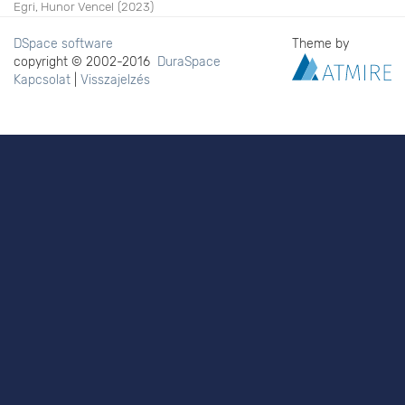
Egri, Hunor Vencel
(
2023
)
DSpace software
Theme by
copyright © 2002-2016
DuraSpace
Kapcsolat
|
Visszajelzés