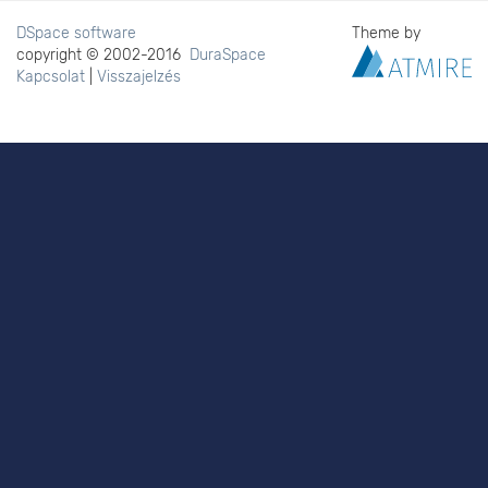
DSpace software
Theme by
copyright © 2002-2016
DuraSpace
Kapcsolat
|
Visszajelzés