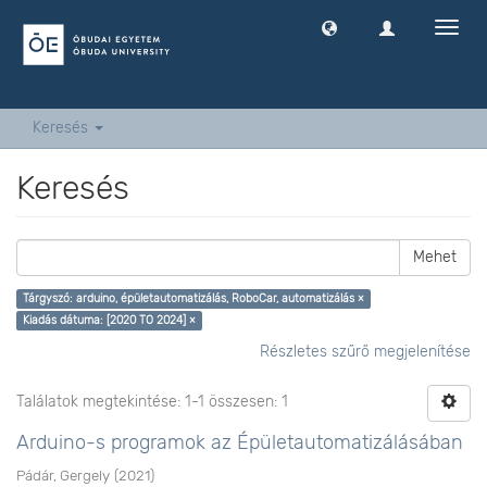
Navig
ki
-
és
bekap
Keresés
Keresés
Mehet
Tárgyszó: arduino, épületautomatizálás, RoboCar, automatizálás ×
Kiadás dátuma: [2020 TO 2024] ×
Részletes szűrő megjelenítése
Találatok megtekintése: 1-1 összesen: 1
Arduino-s programok az Épületautomatizálásában
Pádár, Gergely
(
2021
)