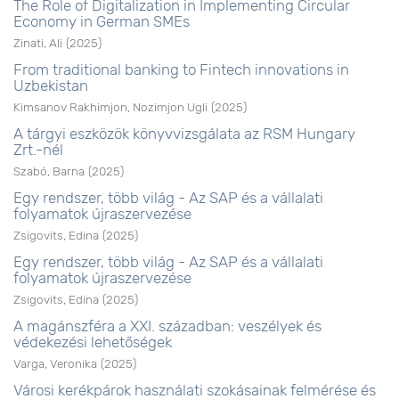
The Role of Digitalization in Implementing Circular
Economy in German SMEs
Zinati, Ali
(
2025
)
From traditional banking to Fintech innovations in
Uzbekistan
Kimsanov Rakhimjon, Nozimjon Ugli
(
2025
)
A tárgyi eszközök könyvvizsgálata az RSM Hungary
Zrt.-nél
Szabó, Barna
(
2025
)
Egy rendszer, több világ - Az SAP és a vállalati
folyamatok újraszervezése
Zsigovits, Edina
(
2025
)
Egy rendszer, több világ - Az SAP és a vállalati
folyamatok újraszervezése
Zsigovits, Edina
(
2025
)
A magánszféra a XXI. században: veszélyek és
védekezési lehetőségek
Varga, Veronika
(
2025
)
Városi kerékpárok használati szokásainak felmérése és