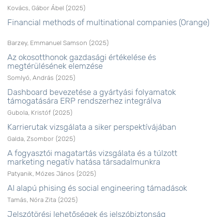
Kovács, Gábor Ábel
(
2025
)
Financial methods of multinational companies (Orange)
Barzey, Emmanuel Samson
(
2025
)
Az okosotthonok gazdasági értékelése és
megtérülésének elemzése
Somlyó, András
(
2025
)
Dashboard bevezetése a gyártyási folyamatok
támogatására ERP rendszerhez integrálva
Gubola, Kristóf
(
2025
)
Karrierutak vizsgálata a siker perspektívájában
Galda, Zsombor
(
2025
)
A fogyasztói magatartás vizsgálata és a túlzott
marketing negatív hatása társadalmunkra
Patyanik, Mózes János
(
2025
)
AI alapú phising és social engineering támadások
Tamás, Nóra Zita
(
2025
)
Jelszótörési lehetőségek és jelszóbiztonság