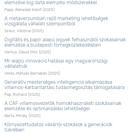
elemzése big data elemzési módszerekkel
Papp, Benedek Adolf
(
2025
)
A metaverzumban rejlő marketing lehetőségek
vizsgálata vállalati szempontból
Szász, Viktória
(
2025
)
Digitális és papír alapú jegyek felhasználói szokásainak
elemzése a budapesti tömegközlekedésben
Vántus, Dávid Ottó
(
2025
)
MI-alapú innováció hatásai egy magyarországi
vállalatnál
Veres, Mátyás Barnabás
(
2025
)
Generatív mesterséges intelligencia alkalmazása
villamos-karbantartási tudásmegosztás támogatására
Pap, Richárd
(
2025
)
A CAF villamosvezetők homokhasználati szokásainak
elemzése és optimalizálási lehetőségei
Berta, Mihály
(
2025
)
Környezettudatos vásárlói szokások a generációk
tükrében