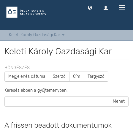
Navig
ki
-
és
bekap
Keleti Károly Gazdasági Kar
Keleti Károly Gazdasági Kar
BÖNGÉSZÉS
Megjelenés dátuma
Szerző
Cím
Tárgyszó
Keresés ebben a gyűjteményben:
Mehet
A frissen beadott dokumentumok