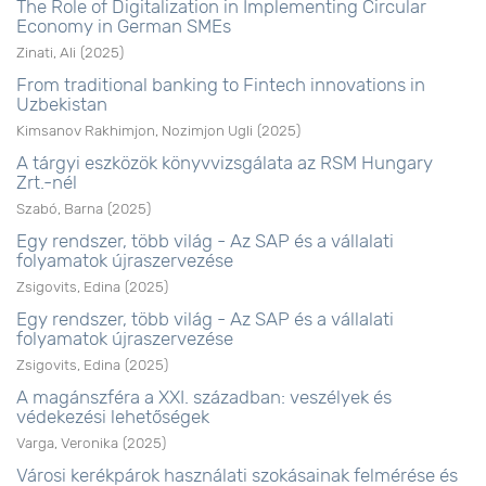
The Role of Digitalization in Implementing Circular
Economy in German SMEs
Zinati, Ali
(
2025
)
From traditional banking to Fintech innovations in
Uzbekistan
Kimsanov Rakhimjon, Nozimjon Ugli
(
2025
)
A tárgyi eszközök könyvvizsgálata az RSM Hungary
Zrt.-nél
Szabó, Barna
(
2025
)
Egy rendszer, több világ - Az SAP és a vállalati
folyamatok újraszervezése
Zsigovits, Edina
(
2025
)
Egy rendszer, több világ - Az SAP és a vállalati
folyamatok újraszervezése
Zsigovits, Edina
(
2025
)
A magánszféra a XXI. században: veszélyek és
védekezési lehetőségek
Varga, Veronika
(
2025
)
Városi kerékpárok használati szokásainak felmérése és