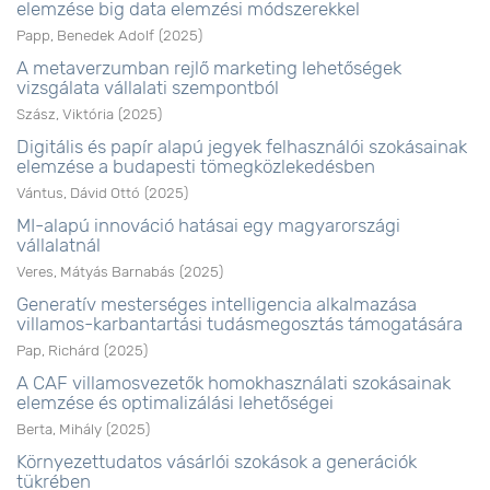
elemzése big data elemzési módszerekkel
Papp, Benedek Adolf
(
2025
)
A metaverzumban rejlő marketing lehetőségek
vizsgálata vállalati szempontból
Szász, Viktória
(
2025
)
Digitális és papír alapú jegyek felhasználói szokásainak
elemzése a budapesti tömegközlekedésben
Vántus, Dávid Ottó
(
2025
)
MI-alapú innováció hatásai egy magyarországi
vállalatnál
Veres, Mátyás Barnabás
(
2025
)
Generatív mesterséges intelligencia alkalmazása
villamos-karbantartási tudásmegosztás támogatására
Pap, Richárd
(
2025
)
A CAF villamosvezetők homokhasználati szokásainak
elemzése és optimalizálási lehetőségei
Berta, Mihály
(
2025
)
Környezettudatos vásárlói szokások a generációk
tükrében