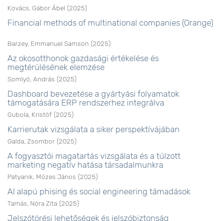
Kovács, Gábor Ábel
(
2025
)
Financial methods of multinational companies (Orange)
Barzey, Emmanuel Samson
(
2025
)
Az okosotthonok gazdasági értékelése és
megtérülésének elemzése
Somlyó, András
(
2025
)
Dashboard bevezetése a gyártyási folyamatok
támogatására ERP rendszerhez integrálva
Gubola, Kristóf
(
2025
)
Karrierutak vizsgálata a siker perspektívájában
Galda, Zsombor
(
2025
)
A fogyasztói magatartás vizsgálata és a túlzott
marketing negatív hatása társadalmunkra
Patyanik, Mózes János
(
2025
)
AI alapú phising és social engineering támadások
Tamás, Nóra Zita
(
2025
)
Jelszótörési lehetőségek és jelszóbiztonság