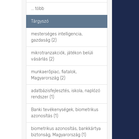
... több
Tárgyszó
mesterséges intelligencia,
gazdaság (2)
mikrotranzakciók, játékon belüli
vásárlás (2)
munkaerőpiac, fiatalok,
Magyarország (2)
adatbázisfejlesztés, iskola, naplózó
rendszer (1)
Banki tevékenységek, biometrikus
azonosítás (1)
biometrikus azonosítás, bankkártya
biztonság, Magyarország (1)