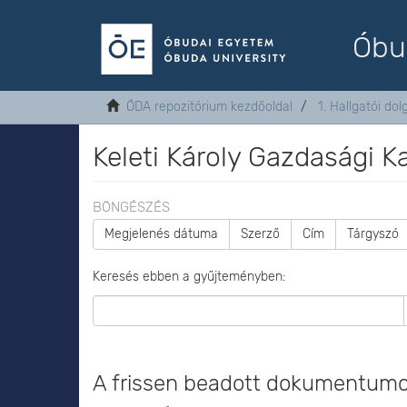
Óbu
ÓDA repozitórium kezdőoldal
1. Hallgatói do
Keleti Károly Gazdasági K
BÖNGÉSZÉS
Megjelenés dátuma
Szerző
Cím
Tárgyszó
Keresés ebben a gyűjteményben:
A frissen beadott dokumentum