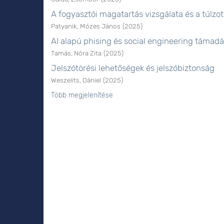
A fogyasztói magatartás vizsgálata és a túlz
Patyanik, Mózes János
(
2025
)
AI alapú phising és social engineering támad
Tamás, Nóra Zita
(
2025
)
Jelszótörési lehetőségek és jelszóbiztonság
Weszelits, Dániel
(
2025
)
Több megjelenítése