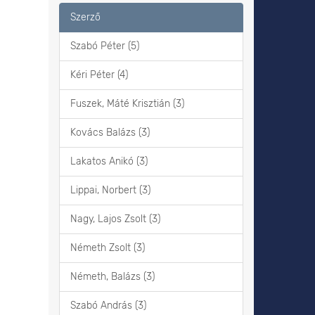
Szerző
Szabó Péter (5)
Kéri Péter (4)
Fuszek, Máté Krisztián (3)
Kovács Balázs (3)
Lakatos Anikó (3)
Lippai, Norbert (3)
Nagy, Lajos Zsolt (3)
Németh Zsolt (3)
Németh, Balázs (3)
Szabó András (3)