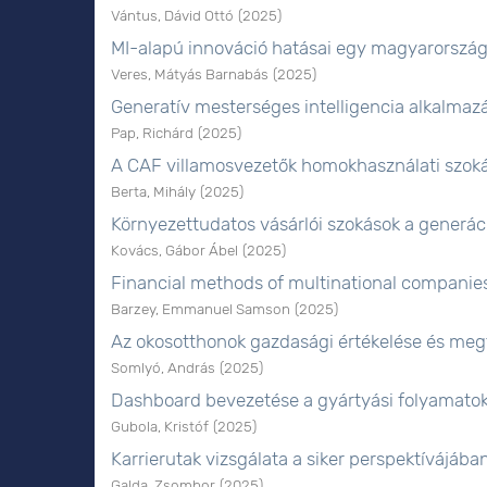
Vántus, Dávid Ottó
(
2025
)
MI-alapú innováció hatásai egy magyarországi
Veres, Mátyás Barnabás
(
2025
)
Generatív mesterséges intelligencia alkalma
Pap, Richárd
(
2025
)
A CAF villamosvezetők homokhasználati szokás
Berta, Mihály
(
2025
)
Környezettudatos vásárlói szokások a generác
Kovács, Gábor Ábel
(
2025
)
Financial methods of multinational companie
Barzey, Emmanuel Samson
(
2025
)
Az okosotthonok gazdasági értékelése és me
Somlyó, András
(
2025
)
Dashboard bevezetése a gyártyási folyamato
Gubola, Kristóf
(
2025
)
Karrierutak vizsgálata a siker perspektívájába
Galda, Zsombor
(
2025
)