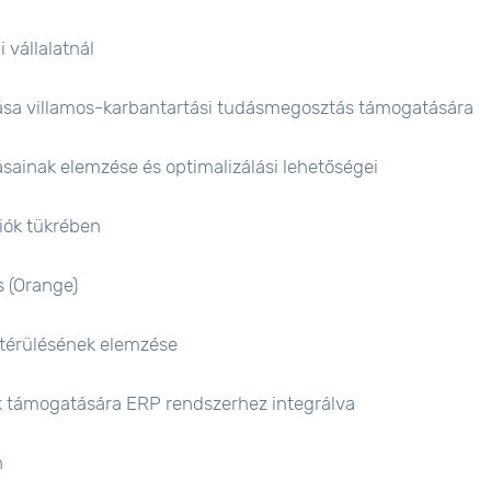
 vállalatnál
zása villamos-karbantartási tudásmegosztás támogatására
ainak elemzése és optimalizálási lehetőségei
iók tükrében
s (Orange)
gtérülésének elemzése
k támogatására ERP rendszerhez integrálva
n