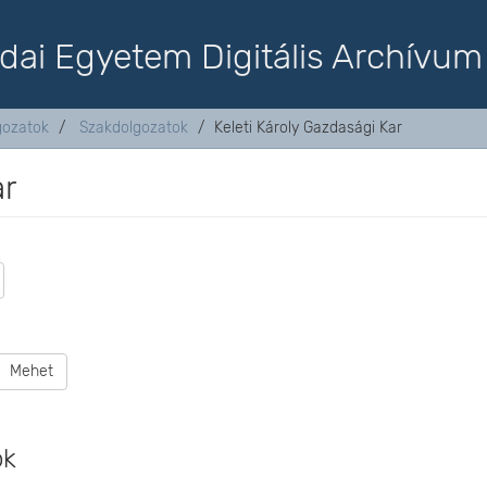
dai Egyetem Digitális Archívum
lgozatok
Szakdolgozatok
Keleti Károly Gazdasági Kar
ar
Mehet
ok