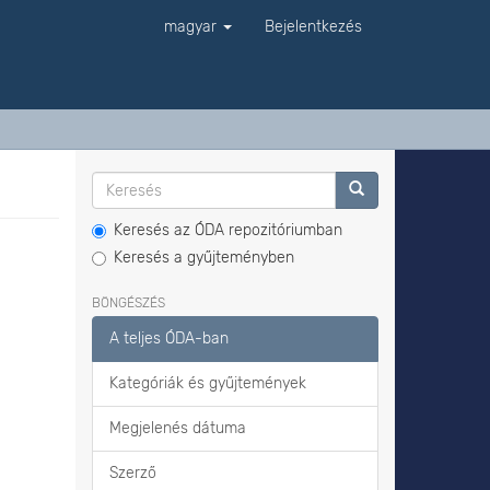
magyar
Bejelentkezés
Keresés az ÓDA repozitóriumban
Keresés a gyűjteményben
BÖNGÉSZÉS
A teljes ÓDA-ban
Kategóriák és gyűjtemények
Megjelenés dátuma
Szerző