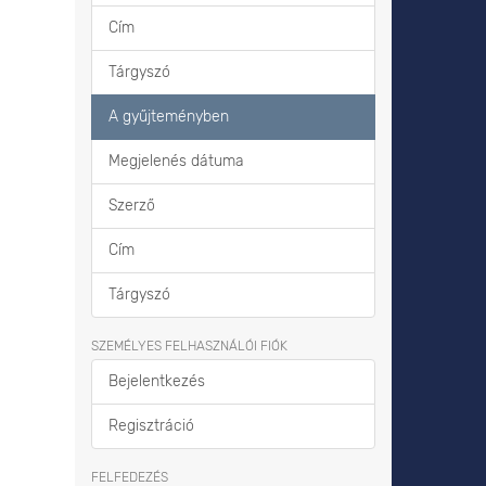
Cím
Tárgyszó
A gyűjteményben
Megjelenés dátuma
Szerző
Cím
Tárgyszó
SZEMÉLYES FELHASZNÁLÓI FIÓK
Bejelentkezés
Regisztráció
FELFEDEZÉS