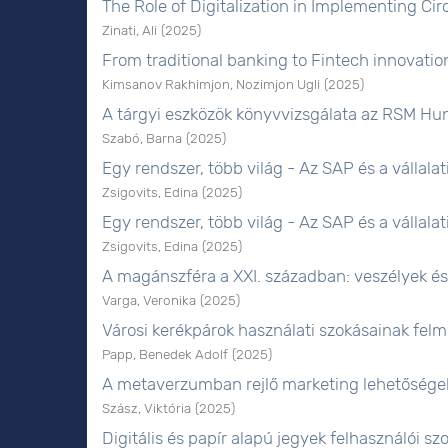
The Role of Digitalization in Implementing C
Zinati, Ali
(
2025
)
From traditional banking to Fintech innovatio
Kimsanov Rakhimjon, Nozimjon Ugli
(
2025
)
A tárgyi eszközök könyvvizsgálata az RSM Hun
Szabó, Barna
(
2025
)
Egy rendszer, több világ - Az SAP és a vállala
Zsigovits, Edina
(
2025
)
Egy rendszer, több világ - Az SAP és a vállala
Zsigovits, Edina
(
2025
)
A magánszféra a XXI. században: veszélyek é
Varga, Veronika
(
2025
)
Városi kerékpárok használati szokásainak fel
Papp, Benedek Adolf
(
2025
)
A metaverzumban rejlő marketing lehetőségek 
Szász, Viktória
(
2025
)
Digitális és papír alapú jegyek felhasználói