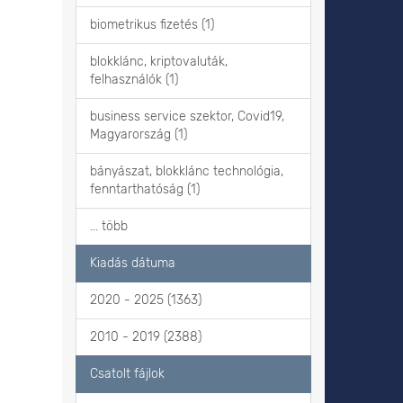
biometrikus fizetés (1)
blokklánc, kriptovaluták,
felhasználók (1)
business service szektor, Covid19,
Magyarország (1)
bányászat, blokklánc technológia,
fenntarthatóság (1)
... több
Kiadás dátuma
2020 - 2025 (1363)
2010 - 2019 (2388)
Csatolt fájlok