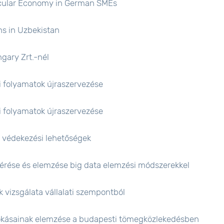
ircular Economy in German SMEs
ns in Uzbekistan
gary Zrt.-nél
ti folyamatok újraszervezése
ti folyamatok újraszervezése
s védekezési lehetőségek
mérése és elemzése big data elemzési módszerekkel
vizsgálata vállalati szempontból
 szokásainak elemzése a budapesti tömegközlekedésben