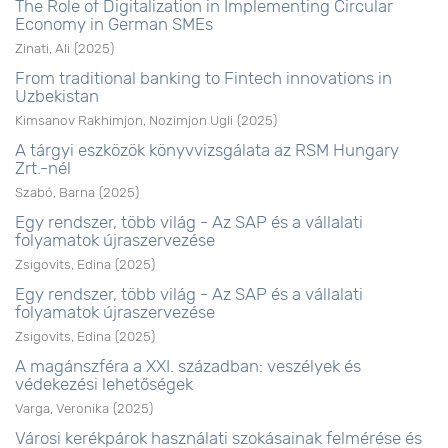
The Role of Digitalization in Implementing Circular
Economy in German SMEs
Zinati, Ali
(
2025
)
From traditional banking to Fintech innovations in
Uzbekistan
Kimsanov Rakhimjon, Nozimjon Ugli
(
2025
)
A tárgyi eszközök könyvvizsgálata az RSM Hungary
Zrt.-nél
Szabó, Barna
(
2025
)
Egy rendszer, több világ - Az SAP és a vállalati
folyamatok újraszervezése
Zsigovits, Edina
(
2025
)
Egy rendszer, több világ - Az SAP és a vállalati
folyamatok újraszervezése
Zsigovits, Edina
(
2025
)
A magánszféra a XXI. században: veszélyek és
védekezési lehetőségek
Varga, Veronika
(
2025
)
Városi kerékpárok használati szokásainak felmérése és