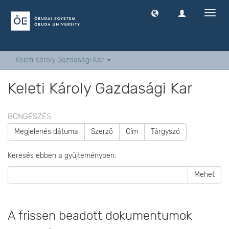
Navig
ki
-
és
bekap
Keleti Károly Gazdasági Kar
Keleti Károly Gazdasági Kar
BÖNGÉSZÉS
Megjelenés dátuma
Szerző
Cím
Tárgyszó
Keresés ebben a gyűjteményben:
Mehet
A frissen beadott dokumentumok