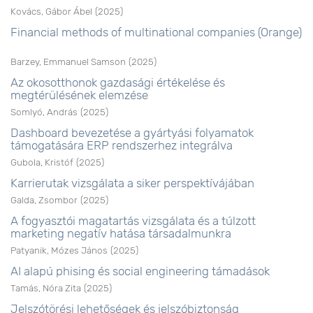
Kovács, Gábor Ábel
(
2025
)
Financial methods of multinational companies (Orange)
Barzey, Emmanuel Samson
(
2025
)
Az okosotthonok gazdasági értékelése és
megtérülésének elemzése
Somlyó, András
(
2025
)
Dashboard bevezetése a gyártyási folyamatok
támogatására ERP rendszerhez integrálva
Gubola, Kristóf
(
2025
)
Karrierutak vizsgálata a siker perspektívájában
Galda, Zsombor
(
2025
)
A fogyasztói magatartás vizsgálata és a túlzott
marketing negatív hatása társadalmunkra
Patyanik, Mózes János
(
2025
)
AI alapú phising és social engineering támadások
Tamás, Nóra Zita
(
2025
)
Jelszótörési lehetőségek és jelszóbiztonság