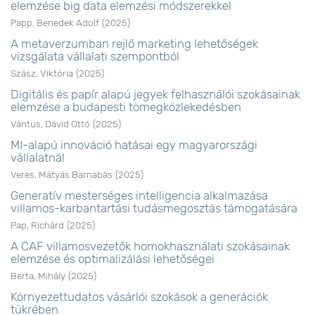
elemzése big data elemzési módszerekkel
Papp, Benedek Adolf
(
2025
)
A metaverzumban rejlő marketing lehetőségek
vizsgálata vállalati szempontból
Szász, Viktória
(
2025
)
Digitális és papír alapú jegyek felhasználói szokásainak
elemzése a budapesti tömegközlekedésben
Vántus, Dávid Ottó
(
2025
)
MI-alapú innováció hatásai egy magyarországi
vállalatnál
Veres, Mátyás Barnabás
(
2025
)
Generatív mesterséges intelligencia alkalmazása
villamos-karbantartási tudásmegosztás támogatására
Pap, Richárd
(
2025
)
A CAF villamosvezetők homokhasználati szokásainak
elemzése és optimalizálási lehetőségei
Berta, Mihály
(
2025
)
Környezettudatos vásárlói szokások a generációk
tükrében