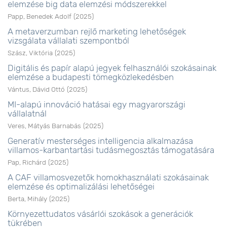
elemzése big data elemzési módszerekkel
Papp, Benedek Adolf
(
2025
)
A metaverzumban rejlő marketing lehetőségek
vizsgálata vállalati szempontból
Szász, Viktória
(
2025
)
Digitális és papír alapú jegyek felhasználói szokásainak
elemzése a budapesti tömegközlekedésben
Vántus, Dávid Ottó
(
2025
)
MI-alapú innováció hatásai egy magyarországi
vállalatnál
Veres, Mátyás Barnabás
(
2025
)
Generatív mesterséges intelligencia alkalmazása
villamos-karbantartási tudásmegosztás támogatására
Pap, Richárd
(
2025
)
A CAF villamosvezetők homokhasználati szokásainak
elemzése és optimalizálási lehetőségei
Berta, Mihály
(
2025
)
Környezettudatos vásárlói szokások a generációk
tükrében