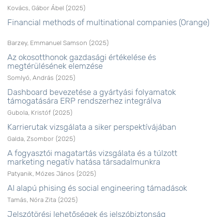
Kovács, Gábor Ábel
(
2025
)
Financial methods of multinational companies (Orange)
Barzey, Emmanuel Samson
(
2025
)
Az okosotthonok gazdasági értékelése és
megtérülésének elemzése
Somlyó, András
(
2025
)
Dashboard bevezetése a gyártyási folyamatok
támogatására ERP rendszerhez integrálva
Gubola, Kristóf
(
2025
)
Karrierutak vizsgálata a siker perspektívájában
Galda, Zsombor
(
2025
)
A fogyasztói magatartás vizsgálata és a túlzott
marketing negatív hatása társadalmunkra
Patyanik, Mózes János
(
2025
)
AI alapú phising és social engineering támadások
Tamás, Nóra Zita
(
2025
)
Jelszótörési lehetőségek és jelszóbiztonság