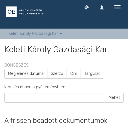
Navig
ki
-
és
bekap
Keleti Károly Gazdasági Kar
Keleti Károly Gazdasági Kar
BÖNGÉSZÉS
Megjelenés dátuma
Szerző
Cím
Tárgyszó
Keresés ebben a gyűjteményben:
Mehet
A frissen beadott dokumentumok