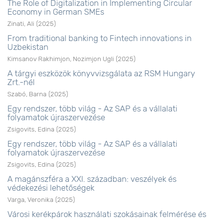
The Role of Digitalization in Implementing Circular
Economy in German SMEs
Zinati, Ali
(
2025
)
From traditional banking to Fintech innovations in
Uzbekistan
Kimsanov Rakhimjon, Nozimjon Ugli
(
2025
)
A tárgyi eszközök könyvvizsgálata az RSM Hungary
Zrt.-nél
Szabó, Barna
(
2025
)
Egy rendszer, több világ - Az SAP és a vállalati
folyamatok újraszervezése
Zsigovits, Edina
(
2025
)
Egy rendszer, több világ - Az SAP és a vállalati
folyamatok újraszervezése
Zsigovits, Edina
(
2025
)
A magánszféra a XXI. században: veszélyek és
védekezési lehetőségek
Varga, Veronika
(
2025
)
Városi kerékpárok használati szokásainak felmérése és