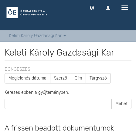
Navig
ki
-
és
bekap
Keleti Károly Gazdasági Kar
Keleti Károly Gazdasági Kar
BÖNGÉSZÉS
Megjelenés dátuma
Szerző
Cím
Tárgyszó
Keresés ebben a gyűjteményben:
Mehet
A frissen beadott dokumentumok