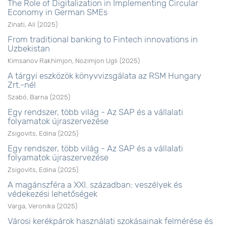
The Role of Digitalization in Implementing Circular
Economy in German SMEs
Zinati, Ali
(
2025
)
From traditional banking to Fintech innovations in
Uzbekistan
Kimsanov Rakhimjon, Nozimjon Ugli
(
2025
)
A tárgyi eszközök könyvvizsgálata az RSM Hungary
Zrt.-nél
Szabó, Barna
(
2025
)
Egy rendszer, több világ - Az SAP és a vállalati
folyamatok újraszervezése
Zsigovits, Edina
(
2025
)
Egy rendszer, több világ - Az SAP és a vállalati
folyamatok újraszervezése
Zsigovits, Edina
(
2025
)
A magánszféra a XXI. században: veszélyek és
védekezési lehetőségek
Varga, Veronika
(
2025
)
Városi kerékpárok használati szokásainak felmérése és