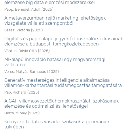
elemzése big data elemzési módszerekkel
Papp, Benedek Adolf
(
2025
)
A metaverzumban rejlő marketing lehetőségek
vizsgálata vállalati szempontból
Szász, Viktória
(
2025
)
Digitális és papír alapú jegyek felhasználói szokásainak
elemzése a budapesti tömegközlekedésben
Vántus, Dávid Ottó
(
2025
)
MI-alapú innováció hatásai egy magyarországi
vállalatnál
Veres, Mátyás Barnabás
(
2025
)
Generatív mesterséges intelligencia alkalmazása
villamos-karbantartási tudásmegosztás támogatására
Pap, Richárd
(
2025
)
A CAF villamosvezetők homokhasználati szokásainak
elemzése és optimalizálási lehetőségei
Berta, Mihály
(
2025
)
Környezettudatos vásárlói szokások a generációk
tükrében