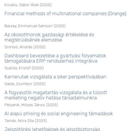
Kovács, Gábor Ábel
(
2025
)
Financial methods of multinational companies (Orange)
Barzey, Emmanuel Samson
(
2025
)
Az okosotthonok gazdasági értékelése és
megtérülésének elemzése
Somlyó, András
(
2025
)
Dashboard bevezetése a gyártyási folyamatok
támogatására ERP rendszerhez integrálva
Gubola, Kristóf
(
2025
)
Karrierutak vizsgálata a siker perspektívájában
Galda, Zsombor
(
2025
)
A fogyasztói magatartás vizsgálata és a túlzott
marketing negatív hatása társadalmunkra
Patyanik, Mózes János
(
2025
)
AI alapú phising és social engineering támadások
Tamás, Nóra Zita
(
2025
)
Jelszótörési lehetőségek és jelszóbiztonság