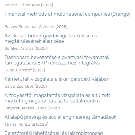
Kovács, Gábor Ábel
(
2025
)
Financial methods of multinational companies (Orange)
Barzey, Emmanuel Samson
(
2025
)
Az okosotthonok gazdasági értékelése és
megtérülésének elemzése
Somlyó, András
(
2025
)
Dashboard bevezetése a gyártyási folyamatok
támogatására ERP rendszerhez integrálva
Gubola, Kristóf
(
2025
)
Karrierutak vizsgálata a siker perspektívájában
Galda, Zsombor
(
2025
)
A fogyasztói magatartás vizsgálata és a túlzott
marketing negatív hatása társadalmunkra
Patyanik, Mózes János
(
2025
)
AI alapú phising és social engineering támadások
Tamás, Nóra Zita
(
2025
)
Jelszótörési lehetőségek és jelszóbiztonság