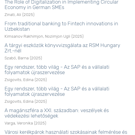
The Role of Digitalization in Implementing Circular
Economy in German SMEs
Zinati, Ali
(
2025
)
From traditional banking to Fintech innovations in
Uzbekistan
Kimsanov Rakhimjon, Nozimjon Ugli
(
2025
)
A tárgyi eszközök könyvvizsgálata az RSM Hungary
Zrt.-nél
Szabó, Barna
(
2025
)
Egy rendszer, több világ - Az SAP és a vállalati
folyamatok újraszervezése
Zsigovits, Edina
(
2025
)
Egy rendszer, több világ - Az SAP és a vállalati
folyamatok újraszervezése
Zsigovits, Edina
(
2025
)
A magánszféra a XXI. században: veszélyek és
védekezési lehetőségek
Varga, Veronika
(
2025
)
Városi kerékpárok használati szokásainak felmérése és