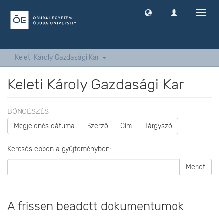
Navig
ki
-
és
bekap
Keleti Károly Gazdasági Kar
Keleti Károly Gazdasági Kar
BÖNGÉSZÉS
Megjelenés dátuma
Szerző
Cím
Tárgyszó
Keresés ebben a gyűjteményben:
Mehet
A frissen beadott dokumentumok