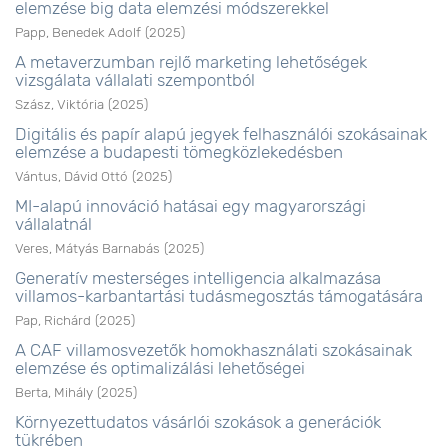
elemzése big data elemzési módszerekkel
Papp, Benedek Adolf
(
2025
)
A metaverzumban rejlő marketing lehetőségek
vizsgálata vállalati szempontból
Szász, Viktória
(
2025
)
Digitális és papír alapú jegyek felhasználói szokásainak
elemzése a budapesti tömegközlekedésben
Vántus, Dávid Ottó
(
2025
)
MI-alapú innováció hatásai egy magyarországi
vállalatnál
Veres, Mátyás Barnabás
(
2025
)
Generatív mesterséges intelligencia alkalmazása
villamos-karbantartási tudásmegosztás támogatására
Pap, Richárd
(
2025
)
A CAF villamosvezetők homokhasználati szokásainak
elemzése és optimalizálási lehetőségei
Berta, Mihály
(
2025
)
Környezettudatos vásárlói szokások a generációk
tükrében