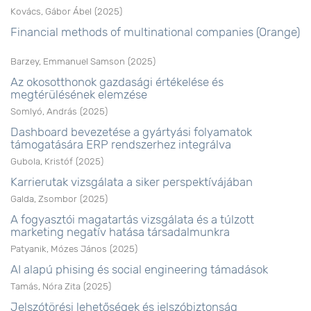
Kovács, Gábor Ábel
(
2025
)
Financial methods of multinational companies (Orange)
Barzey, Emmanuel Samson
(
2025
)
Az okosotthonok gazdasági értékelése és
megtérülésének elemzése
Somlyó, András
(
2025
)
Dashboard bevezetése a gyártyási folyamatok
támogatására ERP rendszerhez integrálva
Gubola, Kristóf
(
2025
)
Karrierutak vizsgálata a siker perspektívájában
Galda, Zsombor
(
2025
)
A fogyasztói magatartás vizsgálata és a túlzott
marketing negatív hatása társadalmunkra
Patyanik, Mózes János
(
2025
)
AI alapú phising és social engineering támadások
Tamás, Nóra Zita
(
2025
)
Jelszótörési lehetőségek és jelszóbiztonság