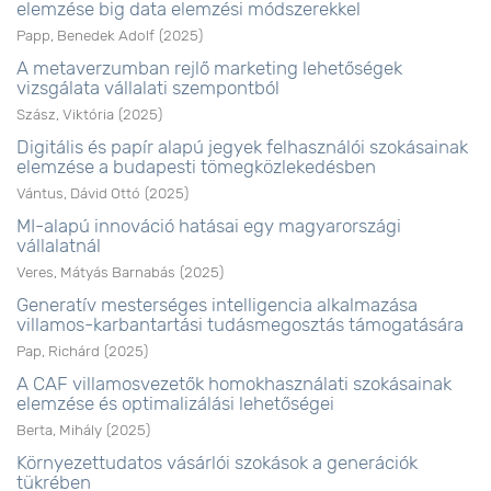
elemzése big data elemzési módszerekkel
Papp, Benedek Adolf
(
2025
)
A metaverzumban rejlő marketing lehetőségek
vizsgálata vállalati szempontból
Szász, Viktória
(
2025
)
Digitális és papír alapú jegyek felhasználói szokásainak
elemzése a budapesti tömegközlekedésben
Vántus, Dávid Ottó
(
2025
)
MI-alapú innováció hatásai egy magyarországi
vállalatnál
Veres, Mátyás Barnabás
(
2025
)
Generatív mesterséges intelligencia alkalmazása
villamos-karbantartási tudásmegosztás támogatására
Pap, Richárd
(
2025
)
A CAF villamosvezetők homokhasználati szokásainak
elemzése és optimalizálási lehetőségei
Berta, Mihály
(
2025
)
Környezettudatos vásárlói szokások a generációk
tükrében