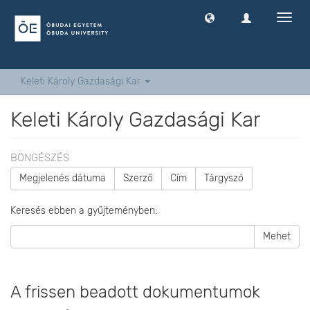
Navig
ki
-
és
bekap
Keleti Károly Gazdasági Kar
Keleti Károly Gazdasági Kar
BÖNGÉSZÉS
Megjelenés dátuma
Szerző
Cím
Tárgyszó
Keresés ebben a gyűjteményben:
Mehet
A frissen beadott dokumentumok