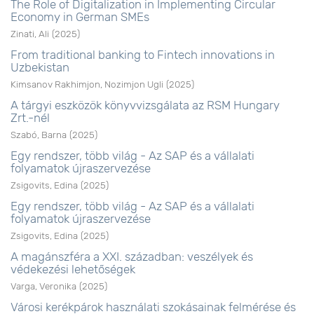
The Role of Digitalization in Implementing Circular
Economy in German SMEs
Zinati, Ali
(
2025
)
From traditional banking to Fintech innovations in
Uzbekistan
Kimsanov Rakhimjon, Nozimjon Ugli
(
2025
)
A tárgyi eszközök könyvvizsgálata az RSM Hungary
Zrt.-nél
Szabó, Barna
(
2025
)
Egy rendszer, több világ - Az SAP és a vállalati
folyamatok újraszervezése
Zsigovits, Edina
(
2025
)
Egy rendszer, több világ - Az SAP és a vállalati
folyamatok újraszervezése
Zsigovits, Edina
(
2025
)
A magánszféra a XXI. században: veszélyek és
védekezési lehetőségek
Varga, Veronika
(
2025
)
Városi kerékpárok használati szokásainak felmérése és