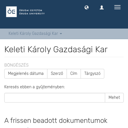
Navig
ki
-
és
bekap
Keleti Károly Gazdasági Kar
Keleti Károly Gazdasági Kar
BÖNGÉSZÉS
Megjelenés dátuma
Szerző
Cím
Tárgyszó
Keresés ebben a gyűjteményben:
Mehet
A frissen beadott dokumentumok