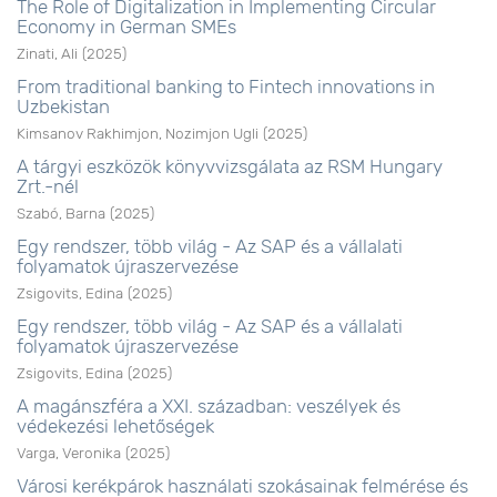
The Role of Digitalization in Implementing Circular
Economy in German SMEs
Zinati, Ali
(
2025
)
From traditional banking to Fintech innovations in
Uzbekistan
Kimsanov Rakhimjon, Nozimjon Ugli
(
2025
)
A tárgyi eszközök könyvvizsgálata az RSM Hungary
Zrt.-nél
Szabó, Barna
(
2025
)
Egy rendszer, több világ - Az SAP és a vállalati
folyamatok újraszervezése
Zsigovits, Edina
(
2025
)
Egy rendszer, több világ - Az SAP és a vállalati
folyamatok újraszervezése
Zsigovits, Edina
(
2025
)
A magánszféra a XXI. században: veszélyek és
védekezési lehetőségek
Varga, Veronika
(
2025
)
Városi kerékpárok használati szokásainak felmérése és