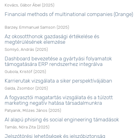
Kovács, Gábor Ábel
(
2025
)
Financial methods of multinational companies (Orange)
Barzey, Emmanuel Samson
(
2025
)
Az okosotthonok gazdasági értékelése és
megtérülésének elemzése
Somlyó, András
(
2025
)
Dashboard bevezetése a gyártyási folyamatok
támogatására ERP rendszerhez integrálva
Gubola, Kristóf
(
2025
)
Karrierutak vizsgálata a siker perspektívájában
Galda, Zsombor
(
2025
)
A fogyasztói magatartás vizsgálata és a túlzott
marketing negatív hatása társadalmunkra
Patyanik, Mózes János
(
2025
)
AI alapú phising és social engineering támadások
Tamás, Nóra Zita
(
2025
)
Jelszótörési lehetőségek és jelszóbiztonság