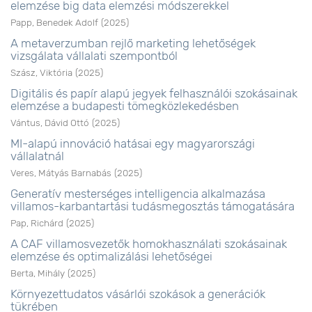
elemzése big data elemzési módszerekkel
Papp, Benedek Adolf
(
2025
)
A metaverzumban rejlő marketing lehetőségek
vizsgálata vállalati szempontból
Szász, Viktória
(
2025
)
Digitális és papír alapú jegyek felhasználói szokásainak
elemzése a budapesti tömegközlekedésben
Vántus, Dávid Ottó
(
2025
)
MI-alapú innováció hatásai egy magyarországi
vállalatnál
Veres, Mátyás Barnabás
(
2025
)
Generatív mesterséges intelligencia alkalmazása
villamos-karbantartási tudásmegosztás támogatására
Pap, Richárd
(
2025
)
A CAF villamosvezetők homokhasználati szokásainak
elemzése és optimalizálási lehetőségei
Berta, Mihály
(
2025
)
Környezettudatos vásárlói szokások a generációk
tükrében