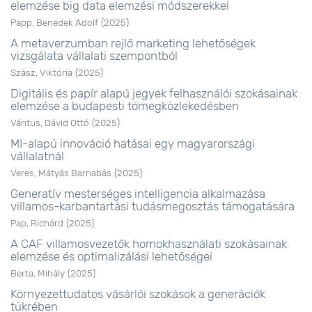
elemzése big data elemzési módszerekkel
Papp, Benedek Adolf
(
2025
)
A metaverzumban rejlő marketing lehetőségek
vizsgálata vállalati szempontból
Szász, Viktória
(
2025
)
Digitális és papír alapú jegyek felhasználói szokásainak
elemzése a budapesti tömegközlekedésben
Vántus, Dávid Ottó
(
2025
)
MI-alapú innováció hatásai egy magyarországi
vállalatnál
Veres, Mátyás Barnabás
(
2025
)
Generatív mesterséges intelligencia alkalmazása
villamos-karbantartási tudásmegosztás támogatására
Pap, Richárd
(
2025
)
A CAF villamosvezetők homokhasználati szokásainak
elemzése és optimalizálási lehetőségei
Berta, Mihály
(
2025
)
Környezettudatos vásárlói szokások a generációk
tükrében