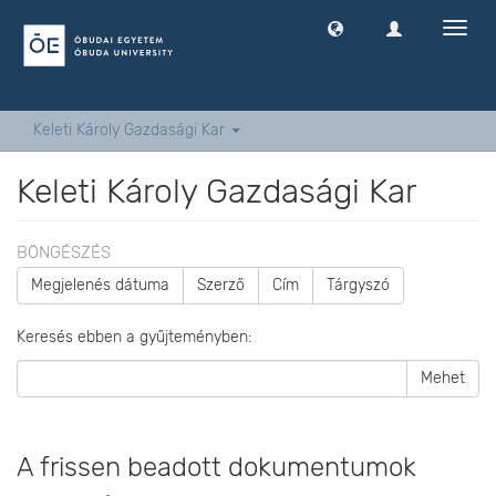
Navig
ki
-
és
bekap
Keleti Károly Gazdasági Kar
Keleti Károly Gazdasági Kar
BÖNGÉSZÉS
Megjelenés dátuma
Szerző
Cím
Tárgyszó
Keresés ebben a gyűjteményben:
Mehet
A frissen beadott dokumentumok