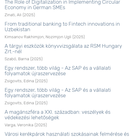
The Role of Digitalization in Implementing Circular
Economy in German SMEs
Zinati, Ali
(
2025
)
From traditional banking to Fintech innovations in
Uzbekistan
Kimsanov Rakhimjon, Nozimjon Ugli
(
2025
)
A tárgyi eszközök könyvvizsgálata az RSM Hungary
Zrt.-nél
Szabó, Barna
(
2025
)
Egy rendszer, több világ - Az SAP és a vállalati
folyamatok újraszervezése
Zsigovits, Edina
(
2025
)
Egy rendszer, több világ - Az SAP és a vállalati
folyamatok újraszervezése
Zsigovits, Edina
(
2025
)
A magánszféra a XXI. században: veszélyek és
védekezési lehetőségek
Varga, Veronika
(
2025
)
Városi kerékpárok használati szokásainak felmérése és