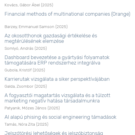
Kovács, Gábor Ábel
(
2025
)
Financial methods of multinational companies (Orange)
Barzey, Emmanuel Samson
(
2025
)
Az okosotthonok gazdasági értékelése és
megtérülésének elemzése
Somlyó, András
(
2025
)
Dashboard bevezetése a gyártyási folyamatok
támogatására ERP rendszerhez integrálva
Gubola, Kristóf
(
2025
)
Karrierutak vizsgálata a siker perspektívájában
Galda, Zsombor
(
2025
)
A fogyasztói magatartás vizsgálata és a túlzott
marketing negatív hatása társadalmunkra
Patyanik, Mózes János
(
2025
)
AI alapú phising és social engineering támadások
Tamás, Nóra Zita
(
2025
)
Jelszótörési lehetőségek és jelszóbiztonság