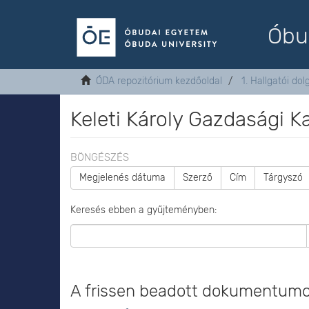
Óbu
ÓDA repozitórium kezdőoldal
1. Hallgatói do
Keleti Károly Gazdasági K
BÖNGÉSZÉS
Megjelenés dátuma
Szerző
Cím
Tárgyszó
Keresés ebben a gyűjteményben:
A frissen beadott dokumentum