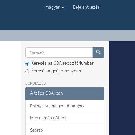
magyar
Bejelentkezés
Keresés az ÓDA repozitóriumban
Keresés a gyűjteményben
BÖNGÉSZÉS
A teljes ÓDA-ban
Kategóriák és gyűjtemények
Megjelenés dátuma
Szerző