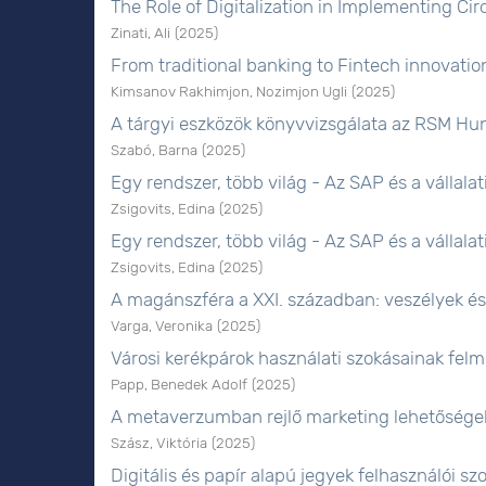
The Role of Digitalization in Implementing C
Zinati, Ali
(
2025
)
From traditional banking to Fintech innovatio
Kimsanov Rakhimjon, Nozimjon Ugli
(
2025
)
A tárgyi eszközök könyvvizsgálata az RSM Hun
Szabó, Barna
(
2025
)
Egy rendszer, több világ - Az SAP és a vállala
Zsigovits, Edina
(
2025
)
Egy rendszer, több világ - Az SAP és a vállala
Zsigovits, Edina
(
2025
)
A magánszféra a XXI. században: veszélyek é
Varga, Veronika
(
2025
)
Városi kerékpárok használati szokásainak fel
Papp, Benedek Adolf
(
2025
)
A metaverzumban rejlő marketing lehetőségek 
Szász, Viktória
(
2025
)
Digitális és papír alapú jegyek felhasználói