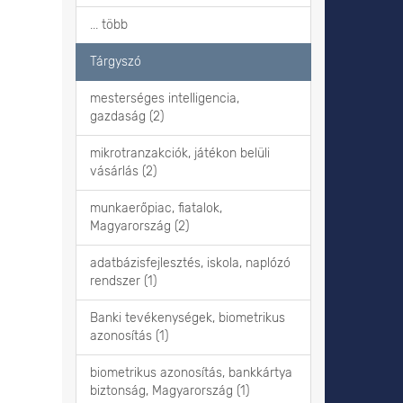
... több
Tárgyszó
mesterséges intelligencia,
gazdaság (2)
mikrotranzakciók, játékon belüli
vásárlás (2)
munkaerőpiac, fiatalok,
Magyarország (2)
adatbázisfejlesztés, iskola, naplózó
rendszer (1)
Banki tevékenységek, biometrikus
azonosítás (1)
biometrikus azonosítás, bankkártya
biztonság, Magyarország (1)