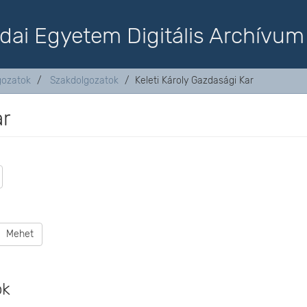
dai Egyetem Digitális Archívum
lgozatok
Szakdolgozatok
Keleti Károly Gazdasági Kar
ar
Mehet
ok