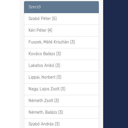
Szerző
Szabó Péter (5)
Kéri Péter (4)
Fuszek, Máté Krisztián (3)
Kovács Balázs (3)
Lakatos Anikó (3)
Lippai, Norbert (3)
Nagy, Lajos Zsolt (3)
Németh Zsolt (3)
Németh, Balázs (3)
Szabó András (3)