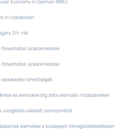
ircular Economy in German SMEs
ns in Uzbekistan
gary Zrt.-nél
ti folyamatok újraszervezése
ti folyamatok újraszervezése
s védekezési lehetőségek
mérése és elemzése big data elemzési módszerekkel
vizsgálata vállalati szempontból
 szokásainak elemzése a budapesti tömegközlekedésben