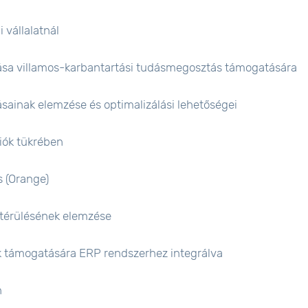
 vállalatnál
zása villamos-karbantartási tudásmegosztás támogatására
ainak elemzése és optimalizálási lehetőségei
iók tükrében
s (Orange)
gtérülésének elemzése
k támogatására ERP rendszerhez integrálva
n