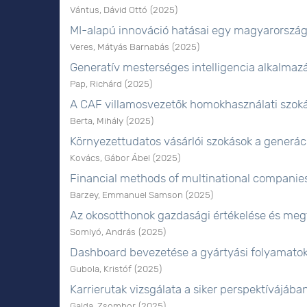
Vántus, Dávid Ottó
(
2025
)
MI-alapú innováció hatásai egy magyarországi
Veres, Mátyás Barnabás
(
2025
)
Generatív mesterséges intelligencia alkalma
Pap, Richárd
(
2025
)
A CAF villamosvezetők homokhasználati szokás
Berta, Mihály
(
2025
)
Környezettudatos vásárlói szokások a generác
Kovács, Gábor Ábel
(
2025
)
Financial methods of multinational companie
Barzey, Emmanuel Samson
(
2025
)
Az okosotthonok gazdasági értékelése és me
Somlyó, András
(
2025
)
Dashboard bevezetése a gyártyási folyamato
Gubola, Kristóf
(
2025
)
Karrierutak vizsgálata a siker perspektívájába
Galda, Zsombor
(
2025
)