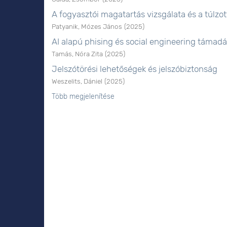
A fogyasztói magatartás vizsgálata és a túlz
Patyanik, Mózes János
(
2025
)
AI alapú phising és social engineering támad
Tamás, Nóra Zita
(
2025
)
Jelszótörési lehetőségek és jelszóbiztonság
Weszelits, Dániel
(
2025
)
Több megjelenítése