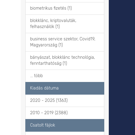
biometrikus fizetés (1)
blokklánc, kriptovaluták,
felhasználók (1)
business service szektor, Covid19,
Magyarország (1)
bányászat, blokklánc technológia,
fenntarthatóság (1)
... több
Kiadás dátuma
2020 - 2025 (1363)
2010 - 2019 (2388)
Csatolt fájlok