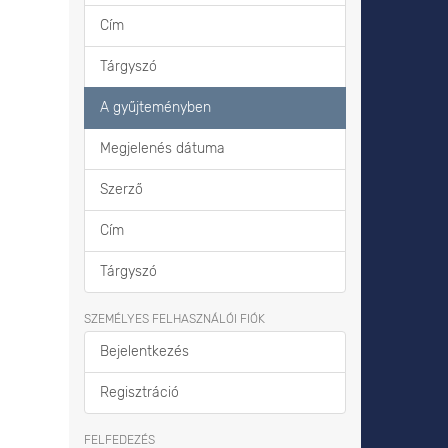
Cím
Tárgyszó
A gyűjteményben
Megjelenés dátuma
Szerző
Cím
Tárgyszó
SZEMÉLYES FELHASZNÁLÓI FIÓK
Bejelentkezés
Regisztráció
FELFEDEZÉS