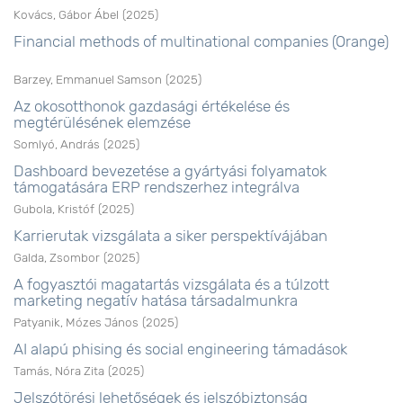
Kovács, Gábor Ábel
(
2025
)
Financial methods of multinational companies (Orange)
Barzey, Emmanuel Samson
(
2025
)
Az okosotthonok gazdasági értékelése és
megtérülésének elemzése
Somlyó, András
(
2025
)
Dashboard bevezetése a gyártyási folyamatok
támogatására ERP rendszerhez integrálva
Gubola, Kristóf
(
2025
)
Karrierutak vizsgálata a siker perspektívájában
Galda, Zsombor
(
2025
)
A fogyasztói magatartás vizsgálata és a túlzott
marketing negatív hatása társadalmunkra
Patyanik, Mózes János
(
2025
)
AI alapú phising és social engineering támadások
Tamás, Nóra Zita
(
2025
)
Jelszótörési lehetőségek és jelszóbiztonság