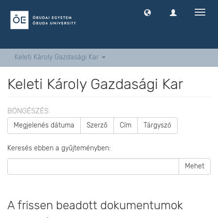
Navig
ki
-
és
bekap
Keleti Károly Gazdasági Kar
Keleti Károly Gazdasági Kar
BÖNGÉSZÉS
Megjelenés dátuma
Szerző
Cím
Tárgyszó
Keresés ebben a gyűjteményben:
Mehet
A frissen beadott dokumentumok