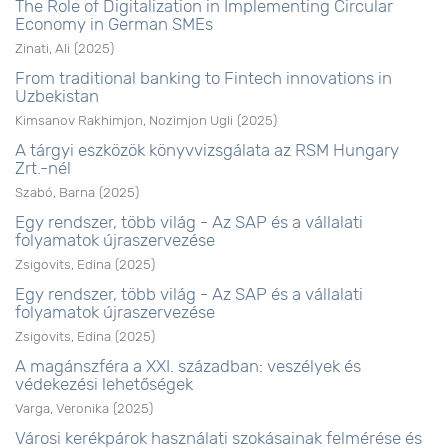
The Role of Digitalization in Implementing Circular
Economy in German SMEs
Zinati, Ali
(
2025
)
From traditional banking to Fintech innovations in
Uzbekistan
Kimsanov Rakhimjon, Nozimjon Ugli
(
2025
)
A tárgyi eszközök könyvvizsgálata az RSM Hungary
Zrt.-nél
Szabó, Barna
(
2025
)
Egy rendszer, több világ - Az SAP és a vállalati
folyamatok újraszervezése
Zsigovits, Edina
(
2025
)
Egy rendszer, több világ - Az SAP és a vállalati
folyamatok újraszervezése
Zsigovits, Edina
(
2025
)
A magánszféra a XXI. században: veszélyek és
védekezési lehetőségek
Varga, Veronika
(
2025
)
Városi kerékpárok használati szokásainak felmérése és