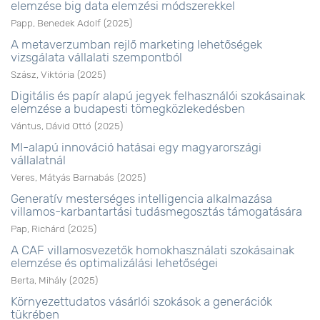
elemzése big data elemzési módszerekkel
Papp, Benedek Adolf
(
2025
)
A metaverzumban rejlő marketing lehetőségek
vizsgálata vállalati szempontból
Szász, Viktória
(
2025
)
Digitális és papír alapú jegyek felhasználói szokásainak
elemzése a budapesti tömegközlekedésben
Vántus, Dávid Ottó
(
2025
)
MI-alapú innováció hatásai egy magyarországi
vállalatnál
Veres, Mátyás Barnabás
(
2025
)
Generatív mesterséges intelligencia alkalmazása
villamos-karbantartási tudásmegosztás támogatására
Pap, Richárd
(
2025
)
A CAF villamosvezetők homokhasználati szokásainak
elemzése és optimalizálási lehetőségei
Berta, Mihály
(
2025
)
Környezettudatos vásárlói szokások a generációk
tükrében