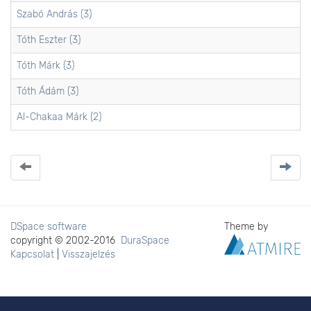
Szabó András (3)
Tóth Eszter (3)
Tóth Márk (3)
Tóth Ádám (3)
Al-Chakaa Márk (2)
DSpace software
Theme by
copyright © 2002-2016
DuraSpace
Kapcsolat
|
Visszajelzés