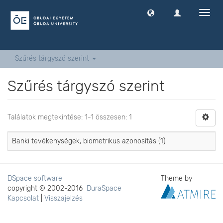
Navig
ki
-
és
bekap
Szűrés tárgyszó szerint
Szűrés tárgyszó szerint
Találatok megtekintése: 1-1 összesen: 1
Banki tevékenységek, biometrikus azonosítás (1)
DSpace software
Theme by
copyright © 2002-2016
DuraSpace
Kapcsolat
|
Visszajelzés