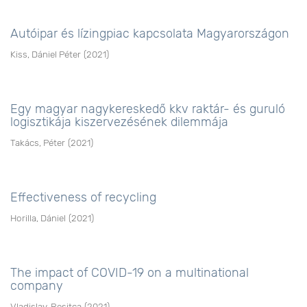
Autóipar és lízingpiac kapcsolata Magyarországon
Kiss, Dániel Péter
(
2021
)
Egy magyar nagykereskedő kkv raktár- és guruló
logisztikája kiszervezésének dilemmája
Takács, Péter
(
2021
)
Effectiveness of recycling
Horilla, Dániel
(
2021
)
The impact of COVID-19 on a multinational
company
Vladislav, Resitca
(
2021
)