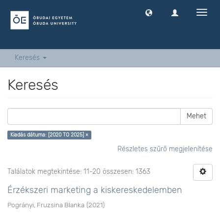
Navig
ki
-
és
bekap
Keresés
Keresés
Mehet
Kiadás dátuma: [2020 TO 2025] ×
Részletes szűrő megjelenítése
Találatok megtekintése: 11-20 összesen: 1363
Érzékszeri marketing a kiskereskedelemben
Pogrányi, Fruzsina Blanka
(
2021
)