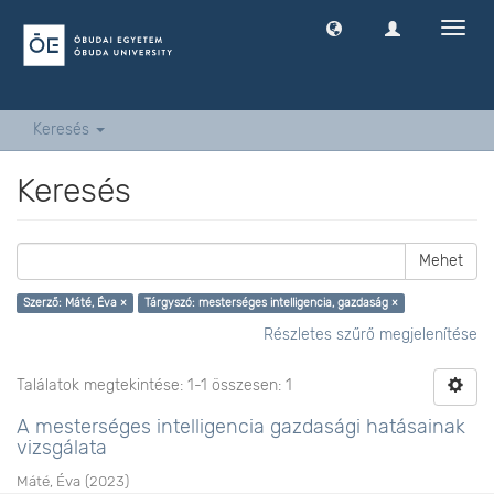
Navig
ki
-
és
bekap
Keresés
Keresés
Mehet
Szerző: Máté, Éva ×
Tárgyszó: mesterséges intelligencia, gazdaság ×
Részletes szűrő megjelenítése
Találatok megtekintése: 1-1 összesen: 1
A mesterséges intelligencia gazdasági hatásainak
vizsgálata
Máté, Éva
(
2023
)