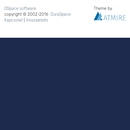
DSpace software
Theme by
copyright © 2002-2016
DuraSpace
Kapcsolat
|
Visszajelzés