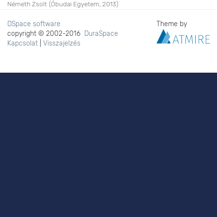
Németh Zsolt
(
Óbudai Egyetem
,
2013
)
DSpace software
Theme by
copyright © 2002-2016
DuraSpace
Kapcsolat
|
Visszajelzés