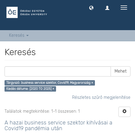
Navig
ki
-
és
bekap
Keresés
Keresés
Mehet
Tárgyszó: business service szektor, Covid19, Magyarország ×
Kiadás dátuma: [2020 TO 2025] ×
Részletes szűrő megjelenítése
Találatok megtekintése: 1-1 összesen: 1
A hazai business service szektor kihívásai a
Covid19 pandémia után