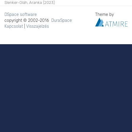
Slenker-Oláh, Aranka
(
2023
)
DSpace software
Theme by
copyright © 2002-2016
DuraSpace
Kapcsolat
|
Visszajelzés