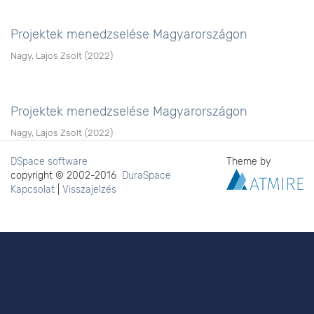
Projektek menedzselése Magyarországon
Nagy, Lajos Zsolt
(
2022
)
Projektek menedzselése Magyarországon
Nagy, Lajos Zsolt
(
2022
)
DSpace software
Theme by
copyright © 2002-2016
DuraSpace
Kapcsolat
|
Visszajelzés