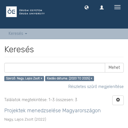
Navig
ki
-
és
bekap
Keresés
Keresés
Mehet
Szerző: Nagy, Lajos Zsolt ×
Kiadás dátuma: [2020 TO 2025] ×
Részletes szűrő megjelenítése
Találatok megtekintése: 1-3 összesen: 3
Projektek menedzselése Magyarországon
Nagy, Lajos Zsolt
(
2022
)