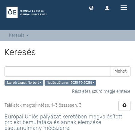
Navig
ki
-
és
bekap
Keresés
Keresés
Mehet
Szerző: Lippai, Norbert ×
Kiadás dátuma: [2020 TO 2025] ×
Részletes szűrő megjelenítése
Találatok megtekintése: 1-3 összesen: 3
Európai Uniós pályázat keretében megvalósított
projekt bemutatása és annak elemzése
esettanulmány módszerrel