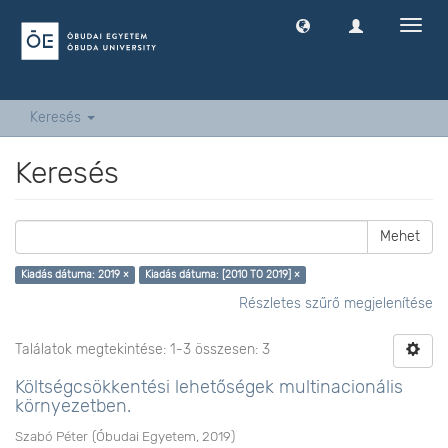
Navig
ki
-
és
bekap
Keresés
Keresés
Mehet
Kiadás dátuma: 2019 ×
Kiadás dátuma: [2010 TO 2019] ×
Részletes szűrő megjelenítése
Találatok megtekintése: 1-3 összesen: 3
Költségcsökkentési lehetőségek multinacionális
környezetben.
Szabó Péter
(
Óbudai Egyetem
,
2019
)