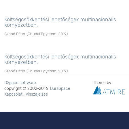
Költségcsökkentési lehetőségek multinacionális
környezetben.
Szabó Péter
(
Óbudai Egyetem
,
2019
)
Költségcsökkentési lehetőségek multinacionális
környezetben.
Szabó Péter
(
Óbudai Egyetem
,
2019
)
DSpace software
Theme by
copyright © 2002-2016
DuraSpace
Kapcsolat
|
Visszajelzés