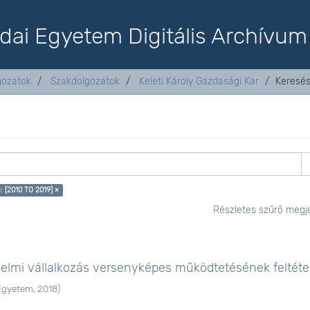
dai Egyetem Digitális Archívum
lgozatok
Szakdolgozatok
Keleti Károly Gazdasági Kar
Keresé
 [2010 TO 2019] ×
Részletes szűrő megje
elmi vállalkozás versenyképes működtetésének feltéte
Egyetem
,
2018
)