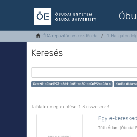
Óbu
ÓDA repozitórium kezdőoldal
1. Hallgatói do
Keresés
Szerző: c2ba4973-b864-4e81-bd80-cc0cf92ea26c ×
Kiadás dátuma:
Találatok megtekintése: 1-3 összesen: 3
Egy e-keresked
Tóth Ádám
(
Óbudai 