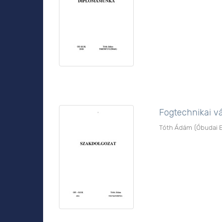
Fogtechnikai v
Tóth Ádám
(
Óbudai 