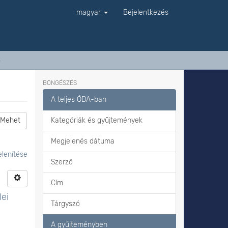
magyar
Bejelentkezés
s
BÖNGÉSZÉS
A teljes ÓDA-ban
Mehet
Kategóriák és gyűjtemények
Megjelenés dátuma
lenítése
Szerző
Cím
lei
Tárgyszó
A gyűjteményben