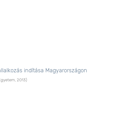
állalkozás indítása Magyarországon
Egyetem
,
2013
)