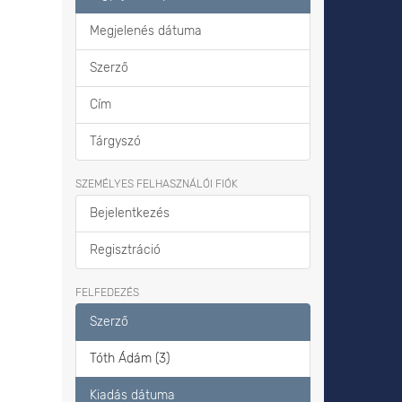
Megjelenés dátuma
Szerző
Cím
Tárgyszó
SZEMÉLYES FELHASZNÁLÓI FIÓK
Bejelentkezés
Regisztráció
FELFEDEZÉS
Szerző
Tóth Ádám (3)
Kiadás dátuma