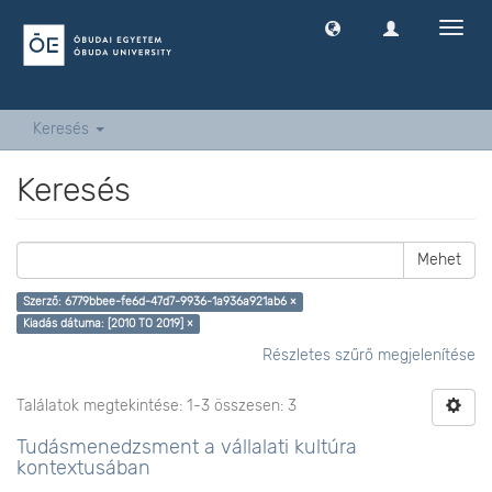
Navig
ki
-
és
bekap
Keresés
Keresés
Mehet
Szerző: 6779bbee-fe6d-47d7-9936-1a936a921ab6 ×
Kiadás dátuma: [2010 TO 2019] ×
Részletes szűrő megjelenítése
Találatok megtekintése: 1-3 összesen: 3
Tudásmenedzsment a vállalati kultúra
kontextusában