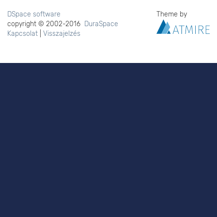
DSpace software
Theme by
copyright © 2002-2016
DuraSpace
Kapcsolat
|
Visszajelzés