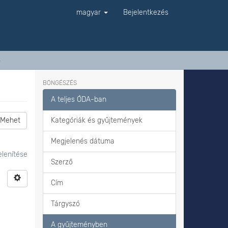
magyar
Bejelentkezés
s
BÖNGÉSZÉS
A teljes ÓDA-ban
Mehet
Kategóriák és gyűjtemények
Megjelenés dátuma
lenítése
Szerző
Cím
Tárgyszó
A gyűjteményben