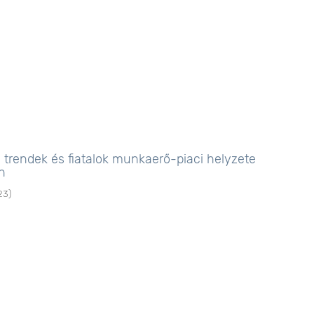
 trendek és fiatalok munkaerő-piaci helyzete
n
23
)