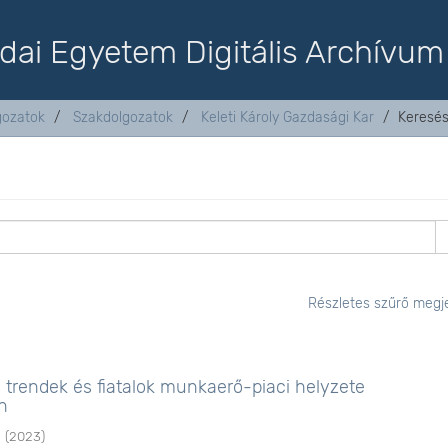
dai Egyetem Digitális Archívum
lgozatok
Szakdolgozatok
Keleti Károly Gazdasági Kar
Keresé
Részletes szűrő megje
 trendek és fiatalok munkaerő-piaci helyzete
n
s
(
2023
)