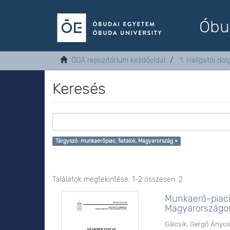
Óbu
ÓDA repozitórium kezdőoldal
1. Hallgatói do
Keresés
Tárgyszó: munkaerőpiac, fiatalok, Magyarország ×
Találatok megtekintése: 1-2 összesen: 2
Munkaerő-piaci
Magyarországo
Gálcsik, Gergő Ányo