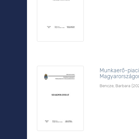
Munkaerő-piaci
Magyarországo
Bencze, Barbara
(
20