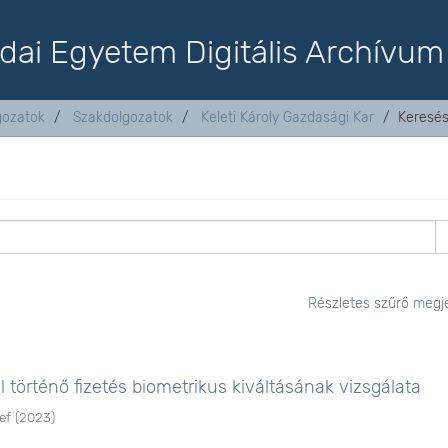
dai Egyetem Digitális Archívum
lgozatok
Szakdolgozatok
Keleti Károly Gazdasági Kar
Keresé
Részletes szűrő megje
 történő fizetés biometrikus kiváltásának vizsgálata
ef
(
2023
)