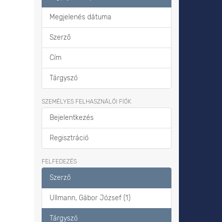
Megjelenés dátuma
Szerző
Cím
Tárgyszó
SZEMÉLYES FELHASZNÁLÓI FIÓK
Bejelentkezés
Regisztráció
FELFEDEZÉS
Szerző
Ullmann, Gábor József (1)
Tárgyszó