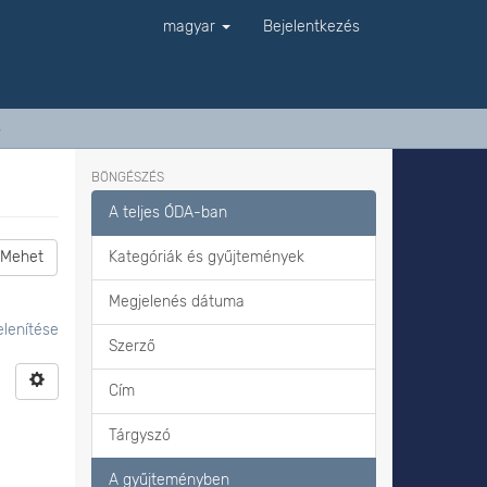
magyar
Bejelentkezés
s
BÖNGÉSZÉS
A teljes ÓDA-ban
Mehet
Kategóriák és gyűjtemények
Megjelenés dátuma
lenítése
Szerző
Cím
Tárgyszó
A gyűjteményben