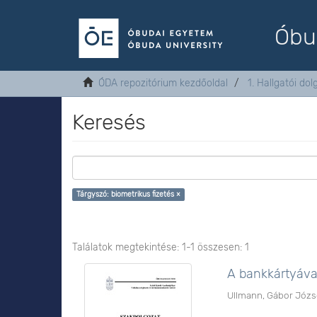
Óbu
ÓDA repozitórium kezdőoldal
1. Hallgatói do
Keresés
Tárgyszó: biometrikus fizetés ×
Találatok megtekintése: 1-1 összesen: 1
A bankkártyával
Ullmann, Gábor Józs