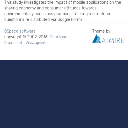
This study investigates the impact of mobile applications on the
sharing economy and consumer attitudes towards
environmentally conscious practices. Utilising a structured
questionnaire distributed via Google Forms, ...
DSpace software
Theme by
copyright © 2002-2016
DuraSpace
Kapcsolat
|
Visszajelzés