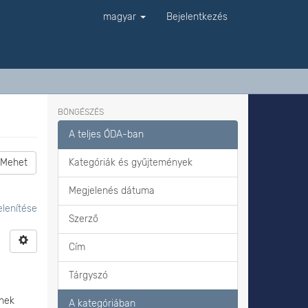
magyar
Bejelentkezés
BÖNGÉSZÉS
A teljes ÓDA-ban
Mehet
Kategóriák és gyűjtemények
Megjelenés dátuma
lenítése
Szerző
Cím
Tárgyszó
ének
A kategóriában