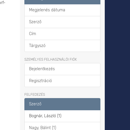
orf-
Megjelenés dátuma
Szerző
Cím
Tárgyszó
SZEMÉLYES FELHASZNÁLÓI FIÓK
Bejelentkezés
Regisztráció
FELFEDEZÉS
Szerző
Bognár, László (1)
Nagy, Bálint (1)