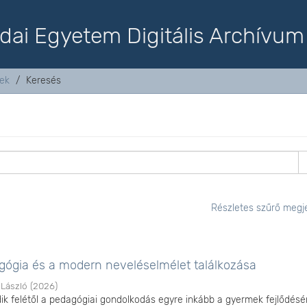
dai Egyetem Digitális Archívum
tek
Keresés
Részletes szűrő megje
gógia és a modern neveléselmélet találkozása
 László
(
2026
)
ik felétől a pedagógiai gondolkodás egyre inkább a gyermek fejlődés