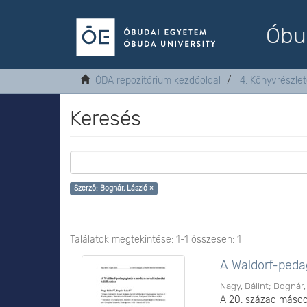
Óbu
ÓDA repozitórium kezdőoldal
4. Könyvrészle
Keresés
Szerző: Bognár, László ×
Találatok megtekintése: 1-1 összesen: 1
A Waldorf-peda
Nagy, Bálint
;
Bognár,
A 20. század másod