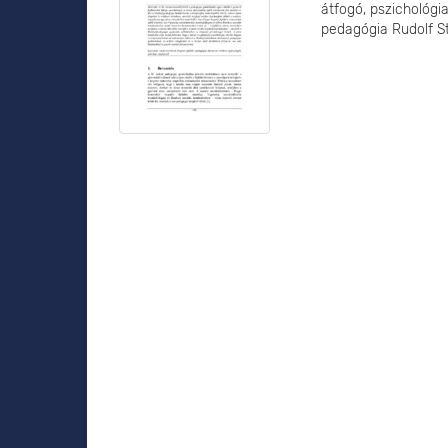
átfogó, pszichológi
pedagógia Rudolf Ste