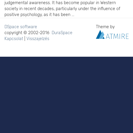
judgemental awareness. It has become popular in Western
society in recent decades, particularly under the influence of
positive psychology, as it has been ...
DSpace software
Theme by
copyright © 2002-2016
DuraSpace
Kapcsolat
|
Visszajelzés