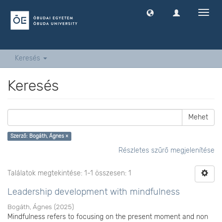
Navig
ki
-
és
bekap
Keresés
Keresés
Mehet
Szerző: Bogáth, Ágnes ×
Részletes szűrő megjelenítése
Találatok megtekintése: 1-1 összesen: 1
Leadership development with mindfulness
Bogáth, Ágnes
(
2025
)
Mindfulness refers to focusing on the present moment and non