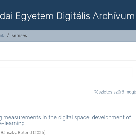
dai Egyetem Digitális Archívum
tek
Keresés
Részletes szűrő megje
ng measurements in the digital space: development of
-learning
;
Bánszky, Botond
(
2026
)