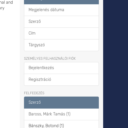
nal and
ory
Megjelenés dátuma
Szerző
Cím
Tárgyszó
SZEMÉLYES FELHASZNÁLÓI FIÓK
Bejelentkezés
Regisztráció
FELFEDEZÉS
Szerző
Baross, Márk Tamás (1)
Bánszky, Botond (1)