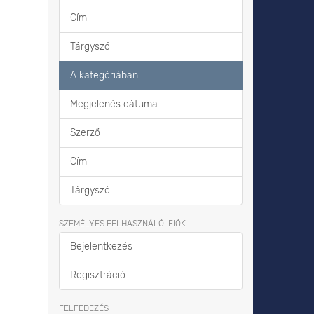
Cím
Tárgyszó
A kategóriában
Megjelenés dátuma
Szerző
Cím
Tárgyszó
SZEMÉLYES FELHASZNÁLÓI FIÓK
Bejelentkezés
Regisztráció
FELFEDEZÉS