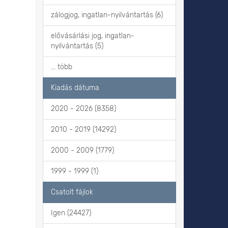
zálogjog, ingatlan-nyilvántartás (6)
elővásárlási jog, ingatlan-
nyilvántartás (5)
... több
Kiadás dátuma
2020 - 2026 (8358)
2010 - 2019 (14292)
2000 - 2009 (1779)
1999 - 1999 (1)
Csatolt fájlok
Igen (24427)