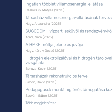
Ingatlan többlet villamosenergia-ellátása
Cselóczky, Mátyás
(
2025
)
Társasház villamosenergia-ellátásának tervez
Nagy, Alexandra
(
2025
)
SUGÓDÓM - vízparti esküvői és rendezvénykö
Aradi, Sára
(
2025
)
A HMKE múltja,jelene és jövője
Nagy, Károly Dezső
(
2025
)
Hidrogén elektrolizálóval és hidrogén tároló
vizsgálata
Boruzs, Kevin
(
2025
)
Társasházak rekonstrukciós tervei
Simon, Dávid
(
2025
)
Pedagógusok mentálhigiénés támogatása köz
Sasvári, Gábor
(
2025
)
Több megjelenítése