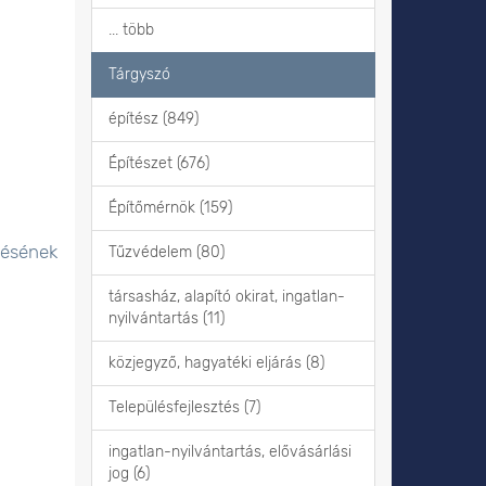
... több
Tárgyszó
építész (849)
Építészet (676)
Építőmérnök (159)
lésének
Tűzvédelem (80)
társasház, alapító okirat, ingatlan-
nyilvántartás (11)
közjegyző, hagyatéki eljárás (8)
Településfejlesztés (7)
ingatlan-nyilvántartás, elővásárlási
jog (6)