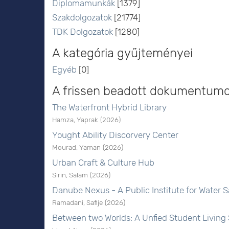
Diplomamunkák
[1379]
Szakdolgozatok
[21774]
TDK Dolgozatok
[1280]
A kategória gyűjteményei
Egyéb
[0]
A frissen beadott dokumentum
The Waterfront Hybrid Library
Hamza, Yaprak
(
2026
)
Yought Ability Discorvery Center
Mourad, Yaman
(
2026
)
Urban Craft & Culture Hub
Sirin, Salam
(
2026
)
Danube Nexus - A Public Institute for Water S
Ramadani, Safije
(
2026
)
Between two Worlds: A Unfied Student Livin