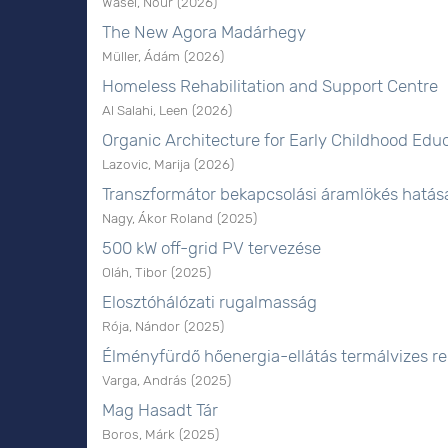
Wasel, Nour
(
2026
)
The New Agora Madárhegy
Müller, Ádám
(
2026
)
Homeless Rehabilitation and Support Centre
Al Salahi, Leen
(
2026
)
Organic Architecture for Early Childhood Edu
Lazovic, Marija
(
2026
)
Transzformátor bekapcsolási áramlökés hatás
Nagy, Ákor Roland
(
2025
)
500 kW off-grid PV tervezése
Oláh, Tibor
(
2025
)
Elosztóhálózati rugalmasság
Rója, Nándor
(
2025
)
Élményfürdő hőenergia-ellátás termálvizes re
Varga, András
(
2025
)
Mag Hasadt Tár
Boros, Márk
(
2025
)