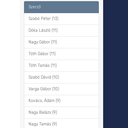
Szerző
Szabó Péter (13)
Dóka László (11)
Nagy Gábor (11)
Tóth Gábor (11)
Tóth Tamás (11)
Szabó Dávid (10)
Varga Gábor (10)
Kovács, Ádám (9)
Nagy Balázs (9)
Nagy Tamás (9)