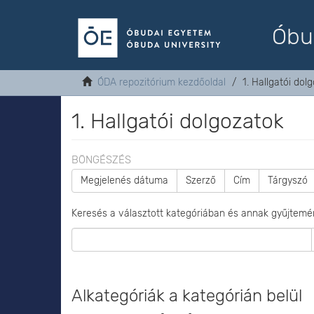
Óbu
ÓDA repozitórium kezdőoldal
1. Hallgatói dol
1. Hallgatói dolgozatok
BÖNGÉSZÉS
Megjelenés dátuma
Szerző
Cím
Tárgyszó
Keresés a választott kategóriában és annak gyűjtemé
Alkategóriák a kategórián belül