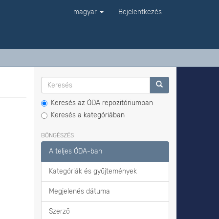
magyar
Bejelentkezés
Keresés az ÓDA repozitóriumban
Keresés a kategóriában
BÖNGÉSZÉS
A teljes ÓDA-ban
Kategóriák és gyűjtemények
Megjelenés dátuma
Szerző