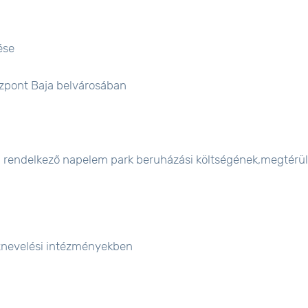
ése
zpont Baja belvárosában
val rendelkező napelem park beruházási költségének,megtérü
nevelési intézményekben