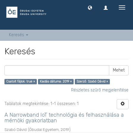
Navig
ki
-
és
bekap
Keresés
Keresés
Mehet
Csatolt fájlok: true ×
Kiadás dátuma: 2019 ×
Szerző: Szabó Dávid ×
Részletes szűrő megjelenítése
Találatok megtekintése: 1-1 összesen: 1
A Narrowband IoT technológia és felhasználása a
mérnöki gyakorlatban
Szabó Dávid
(
Óbudai Egyetem
,
2019
)