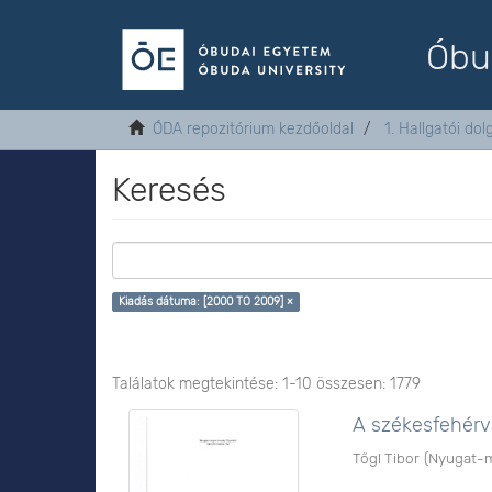
Óbu
ÓDA repozitórium kezdőoldal
1. Hallgatói do
Keresés
Kiadás dátuma: [2000 TO 2009] ×
Találatok megtekintése: 1-10 összesen: 1779
A székesfehérvá
Tőgl Tibor
(
Nyugat-m