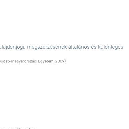
tulajdonjoga megszerzésének általános és különleges
yugat-magyarországi Egyetem
,
2009
)