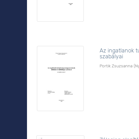
Az ingatlanok 
szabályai
Portik Zsuzsanna
(
N