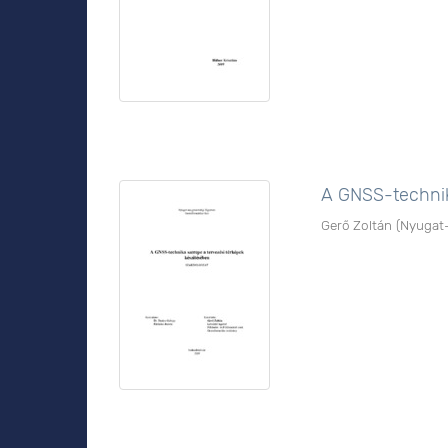
A GNSS-technik
Gerő Zoltán
(
Nyugat