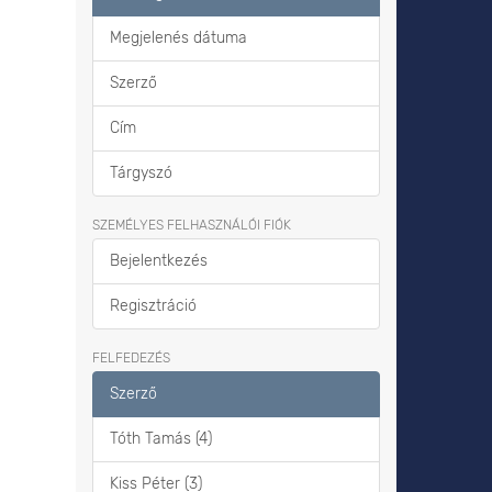
Megjelenés dátuma
Szerző
Cím
Tárgyszó
SZEMÉLYES FELHASZNÁLÓI FIÓK
Bejelentkezés
Regisztráció
FELFEDEZÉS
Szerző
Tóth Tamás (4)
Kiss Péter (3)