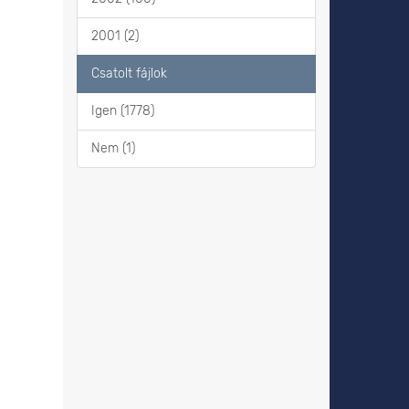
2001 (2)
Csatolt fájlok
Igen (1778)
Nem (1)