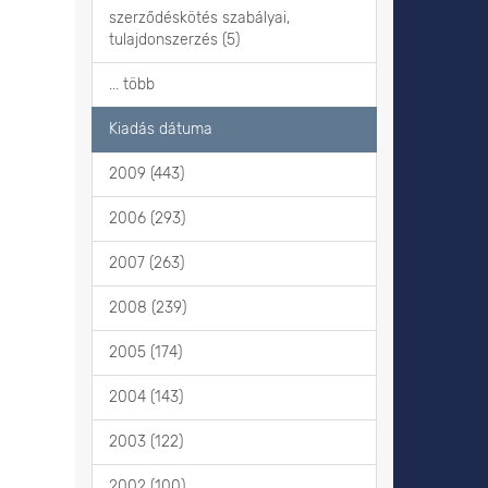
szerződéskötés szabályai,
tulajdonszerzés (5)
... több
Kiadás dátuma
2009 (443)
2006 (293)
2007 (263)
2008 (239)
2005 (174)
2004 (143)
2003 (122)
2002 (100)