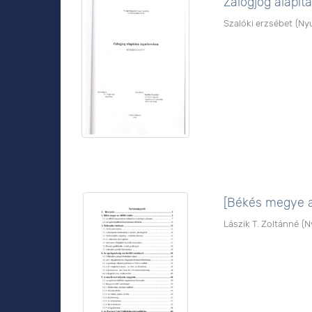
Zálogjog alapít
Szalóki erzsébet
(
Ny
[Békés megye az
Lászik T. Zoltánné
(
N