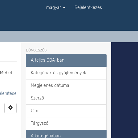
magyar
Bejelentkezés
BÖNGÉSZÉS
A teljes ÓDA-ban
Mehet
Kategóriák és gyűjtemények
Megjelenés dátuma
lenítése
Szerző
Cím
Tárgyszó
A kategóriában