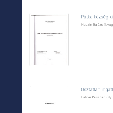
Pátka község kü
Madzin Balázs
(
Nyug
Osztatlan inga
Häfner Krisztián
(
Nyu