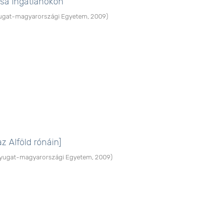
ása ingatlanokon
ugat-magyarországi Egyetem
,
2009
)
 Alföld rónáin]
yugat-magyarországi Egyetem
,
2009
)