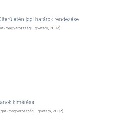
lterületén jogi határok rendezése
at-magyarországi Egyetem
,
2009
)
tlanok kimérése
gat-magyarországi Egyetem
,
2009
)