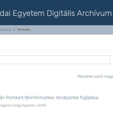
dai Egyetem Digitális Archívum
lgozatok
Keresés
Részletes szűrő megje
ri Romkert térinformatikai rendszerbe foglalása
agyarországi Egyetem
,
2009
)