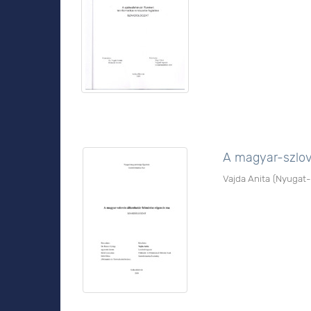
A magyar-szlov
Vajda Anita
(
Nyugat-