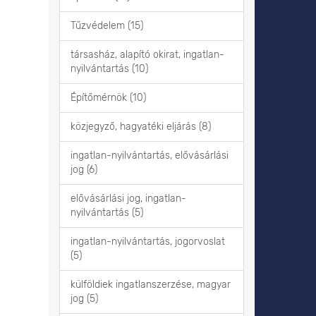
Tűzvédelem (15)
társasház, alapító okirat, ingatlan-
nyilvántartás (10)
Építőmérnök (10)
közjegyző, hagyatéki eljárás (8)
ingatlan-nyilvántartás, elővásárlási
jog (6)
elővásárlási jog, ingatlan-
nyilvántartás (5)
ingatlan-nyilvántartás, jogorvoslat
(5)
külföldiek ingatlanszerzése, magyar
jog (5)