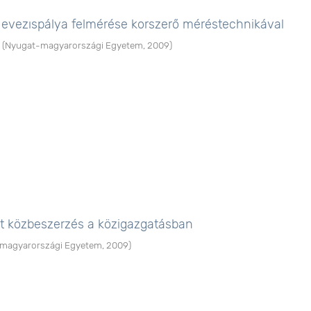
i evezıspálya felmérése korszerő méréstechnikával
(
Nyugat-magyarországi Egyetem
,
2009
)
tt közbeszerzés a közigazgatásban
magyarországi Egyetem
,
2009
)