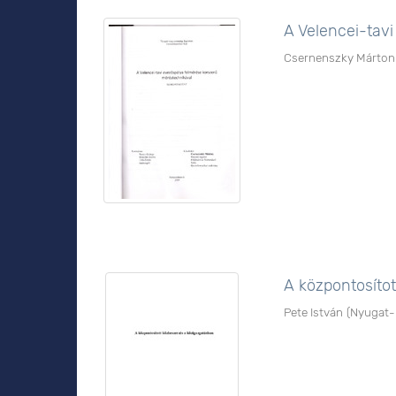
A Velencei-tav
Csernenszky Márton
A központosíto
Pete István
(
Nyugat-