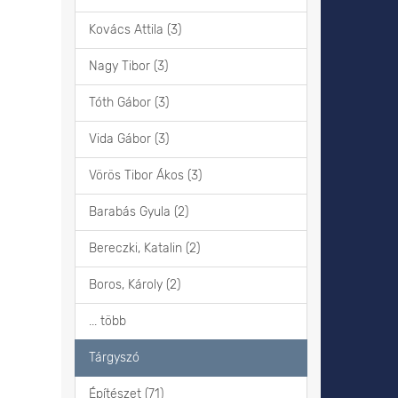
Kovács Attila (3)
Nagy Tibor (3)
Tóth Gábor (3)
Vida Gábor (3)
Vörös Tibor Ákos (3)
Barabás Gyula (2)
Bereczki, Katalin (2)
Boros, Károly (2)
... több
Tárgyszó
Építészet (71)