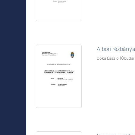
A bori rézbány
Dóka László
(
Óbudai