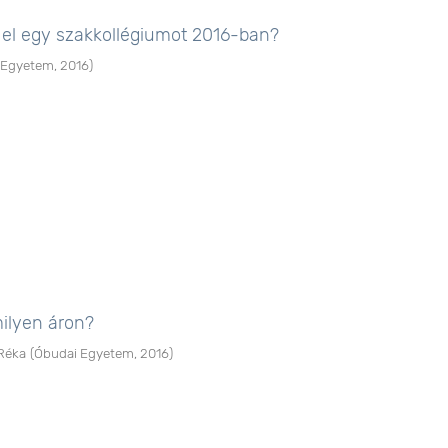
el egy szakkollégiumot 2016-ban?
 Egyetem
,
2016
)
milyen áron?
Réka
(
Óbudai Egyetem
,
2016
)