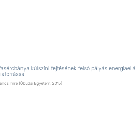
sércbánya külszíni fejtésének felső pályás energiaell
iaforrással
ános Imre
(
Óbudai Egyetem
,
2015
)