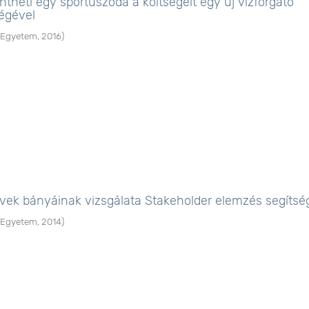
heti egy sportuszoda a költségeit egy új vízforgató
ségével
 Egyetem
,
2016
)
vek bányáinak vizsgálata Stakeholder elemzés segítsé
 Egyetem
,
2014
)