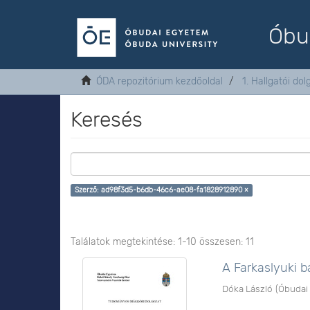
Óbu
ÓDA repozitórium kezdőoldal
1. Hallgatói do
Keresés
Szerző: ad98f3d5-b6db-46c6-ae08-fa1828912890 ×
Találatok megtekintése: 1-10 összesen: 11
A Farkaslyuki 
Dóka László
(
Óbudai