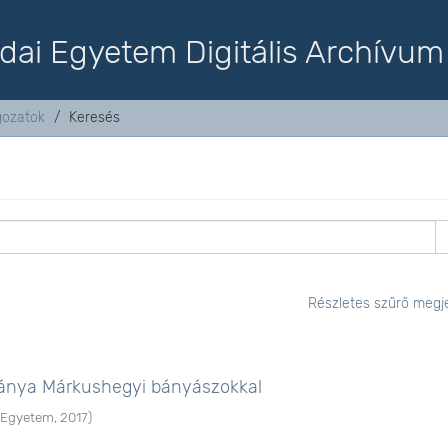
dai Egyetem Digitális Archívum
lgozatok
Keresés
Részletes szűrő megje
bánya Márkushegyi bányászokkal
 Egyetem
,
2017
)