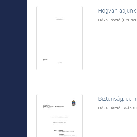
Hogyan adjunk 
Dóka László
(
Óbudai
Biztonság, de 
Dóka László
;
Svébis 