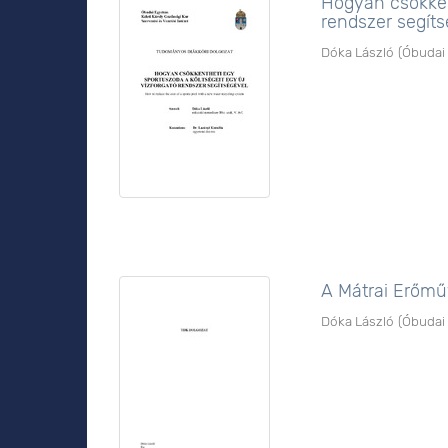
Hogyan csökkent
rendszer segít
Dóka László
(
Óbudai
A Mátrai Erőmű
Dóka László
(
Óbudai