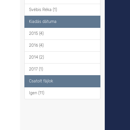
Svébis Réka (1)
Kiadás dátuma
2015 (4)
2016 (4)
2014 (2)
2017 (1)
Csatolt fájlok
Igen (11)