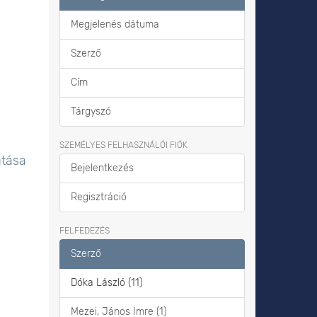
Megjelenés dátuma
Szerző
Cím
Tárgyszó
SZEMÉLYES FELHASZNÁLÓI FIÓK
átása
Bejelentkezés
Regisztráció
FELFEDEZÉS
Szerző
Dóka László (11)
Mezei, János Imre (1)