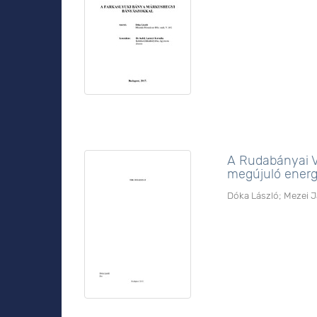
A Rudabányai Va
megújuló energ
Dóka László
;
Mezei J