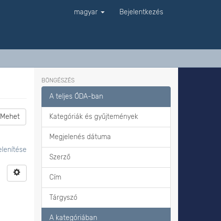
magyar
Bejelentkezés
BÖNGÉSZÉS
A teljes ÓDA-ban
Mehet
Kategóriák és gyűjtemények
Megjelenés dátuma
lenítése
Szerző
Cím
Tárgyszó
A kategóriában