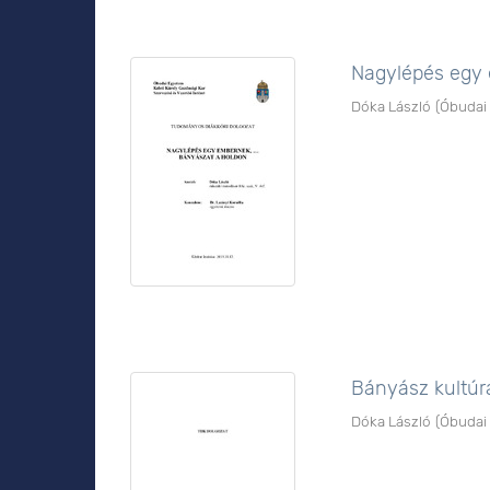
Nagylépés egy 
Dóka László
(
Óbudai
Bányász kultúr
Dóka László
(
Óbudai