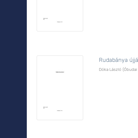
Rudabánya újjá
Dóka László
(
Óbudai