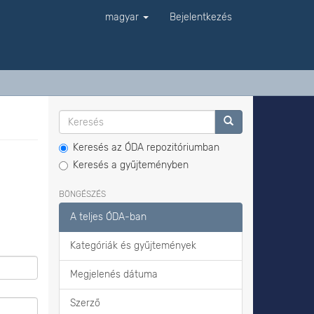
magyar
Bejelentkezés
Keresés az ÓDA repozitóriumban
Keresés a gyűjteményben
BÖNGÉSZÉS
A teljes ÓDA-ban
Kategóriák és gyűjtemények
Megjelenés dátuma
Szerző