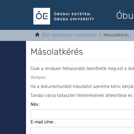
Óbu
ÓDA repozitórium kezdőoldal
Másolatkérés
Másolatkérés
Csak a rendszer felhasználói tekinthetik meg ezt a d
Belépés
Ha a dokumentumból másolatot szeretne kérni, kérjük
Tamási város kataszteri felméréseinek áttekintése és 
Név:
E-mail címe :