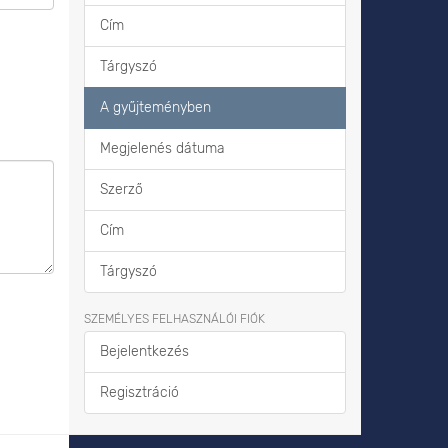
Cím
Tárgyszó
A gyűjteményben
Megjelenés dátuma
Szerző
Cím
Tárgyszó
SZEMÉLYES FELHASZNÁLÓI FIÓK
Bejelentkezés
Regisztráció