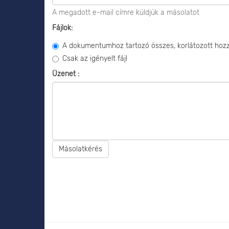
A megadott e-mail címre küldjük a másolatot
Fájlok:
A dokumentumhoz tartozó összes, korlátozott hozzá
Csak az igényelt fájl
Üzenet :
Másolatkérés