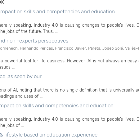
ok
 i mpact on skills and competencies and education
nerally speaking, Industry 4.0 is causing changes to people’s lives.
e jobs of the future. Thus, ...
 and non -experts perspectives
 Domènech
;
Hernando Pericas, Francisco Javier
;
Pareta, Josep Solé
;
Vallès-
 as a powerful tool for life easiness. However, AI is not always an easy
sues ...
nce ,as seen by our
ons of AI, noting that there is no single definition that is universally 
eadings and uses of ...
 impact on skills and competencies and education
nerally speaking, Industry 4.0 is causing changes to people’s lives.
e jobs of ...
le & lifestyle based on education experience