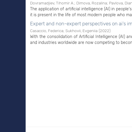
Dovramadjiev, Tihomir A.
;
Dimova, Rozalina
;
Pavlova, Dia
The application of artificial intelligence (AI) in people'
it is present in the life of most modern people who mas
Expert and non-expert perspectives on ai’s i
Casaccio, Federica
;
Sukhovii, Evgeniia
(
2022
)
With the consolidation of Artificial Intelligence (AI) a
and industries worldwide are now competing to become