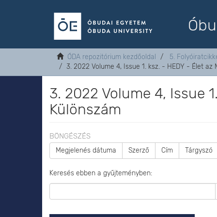
Óbu
ÓDA repozitórium kezdőoldal
5. Folyóiratcikk
3. 2022 Volume 4, Issue 1. ksz. - HEDY - Élet az
3. 2022 Volume 4, Issue 1
Különszám
BÖNGÉSZÉS
Megjelenés dátuma
Szerző
Cím
Tárgyszó
Keresés ebben a gyűjteményben: