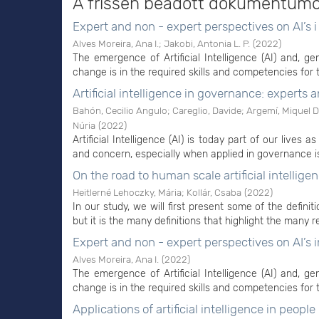
A frissen beadott dokumentum
Expert and non - expert perspectives on AI’s
Alves Moreira, Ana I.
;
Jakobi, Antonia L. P.
(
2022
)
The emergence of Artificial Intelligence (AI) and, ge
change is in the required skills and competencies for th
Artificial intelligence in governance: experts
Bahón, Cecilio Angulo
;
Careglio, Davide
;
Argemí, Miquel
Núria
(
2022
)
Artificial Intelligence (AI) is today part of our lives
and concern, especially when applied in governance is
On the road to human scale artificial intellige
Heitlerné Lehoczky, Mária
;
Kollár, Csaba
(
2022
)
In our study, we will first present some of the definiti
but it is the many definitions that highlight the many r
Expert and non - expert perspectives on AI’s
Alves Moreira, Ana I.
(
2022
)
The emergence of Artificial Intelligence (AI) and, ge
change is in the required skills and competencies for th
Applications of artificial intelligence in peop