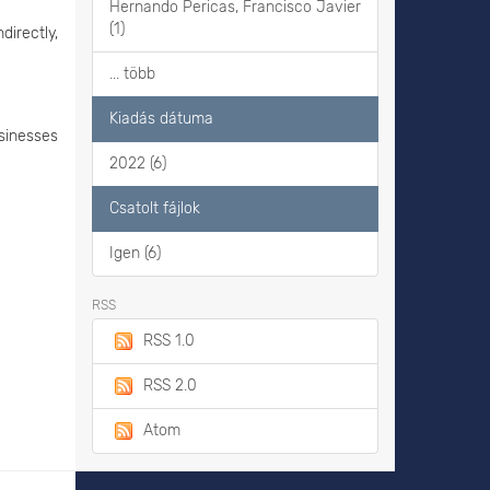
Hernando Pericas, Francisco Javier
(1)
ndirectly,
... több
Kiadás dátuma
usinesses
2022 (6)
Csatolt fájlok
Igen (6)
RSS
RSS 1.0
RSS 2.0
Atom