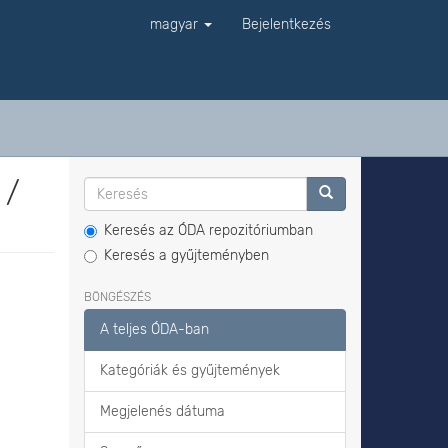
magyar
Bejelentkezés
 /
Keresés az ÓDA repozitóriumban
Keresés a gyűjteményben
BÖNGÉSZÉS
A teljes ÓDA-ban
Kategóriák és gyűjtemények
Megjelenés dátuma