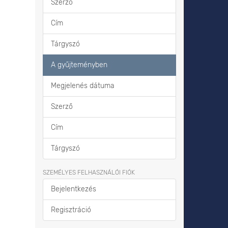
Szerző
Cím
Tárgyszó
A gyűjteményben
Megjelenés dátuma
Szerző
Cím
Tárgyszó
SZEMÉLYES FELHASZNÁLÓI FIÓK
Bejelentkezés
Regisztráció