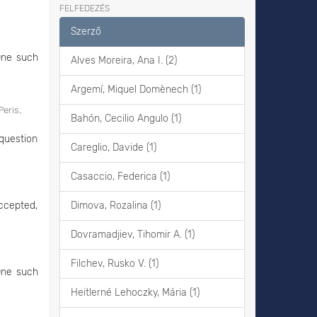
FELFEDEZÉS
Szerző
 One such
Alves Moreira, Ana I. (2)
Argemí, Miquel Domènech (1)
Peris,
Bahón, Cecilio Angulo (1)
 question
Careglio, Davide (1)
Casaccio, Federica (1)
accepted,
Dimova, Rozalina (1)
Dovramadjiev, Tihomir A. (1)
Filchev, Rusko V. (1)
 One such
Heitlerné Lehoczky, Mária (1)