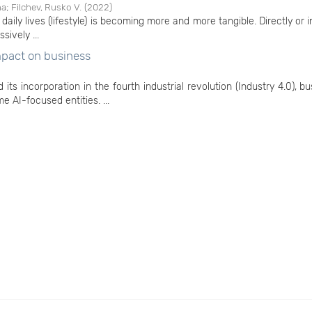
na
;
Filchev, Rusko V.
(
2022
)
s daily lives (lifestyle) is becoming more and more tangible. Directly or i
sively ...
mpact on business
nd its incorporation in the fourth industrial revolution (Industry 4.0), b
 AI-focused entities. ...