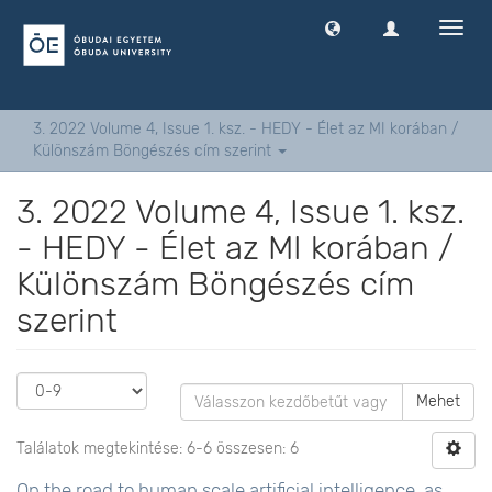
Navig
ki
-
és
bekap
3. 2022 Volume 4, Issue 1. ksz. - HEDY - Élet az MI korában /
Különszám Böngészés cím szerint
3. 2022 Volume 4, Issue 1. ksz.
- HEDY - Élet az MI korában /
Különszám Böngészés cím
szerint
Mehet
Találatok megtekintése: 6-6 összesen: 6
On the road to human scale artificial intelligence ,as