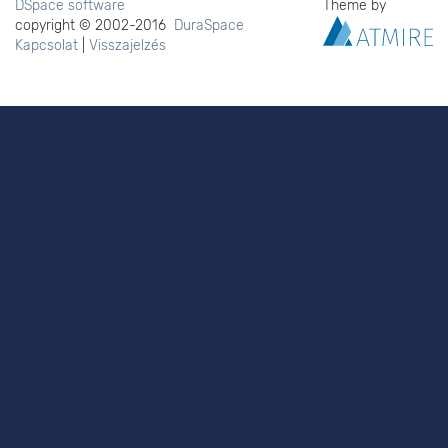
DSpace software
Theme by
copyright © 2002-2016
DuraSpace
Kapcsolat
|
Visszajelzés