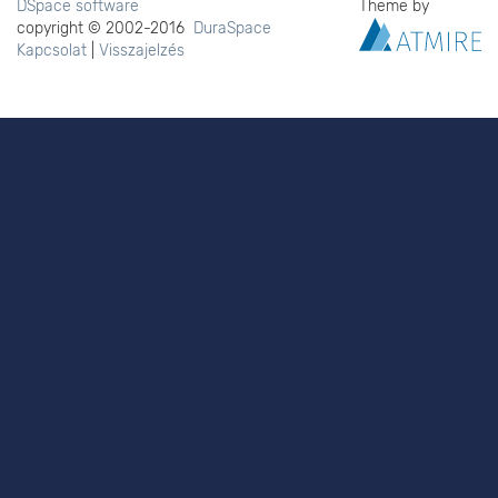
DSpace software
Theme by
copyright © 2002-2016
DuraSpace
Kapcsolat
|
Visszajelzés