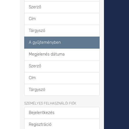
Szerző
Cím
Tárgyszó
A gyűjteményben
Megjelenés dátuma
Szerző
Cím
Tárgyszó
SZEMÉLYES FELHASZNÁLÓI FIÓK
Bejelentkezés
Regisztráció