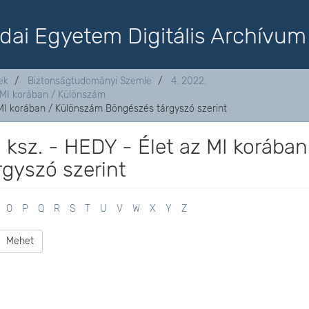
dai Egyetem Digitális Archívum
ek
Biztonságtudományi Szemle
4. 2022.
z MI korában / Különszám
z MI korában / Különszám Böngészés tárgyszó szerint
. ksz. - HEDY - Élet az MI korában
gyszó szerint
O
P
Q
R
S
T
U
V
W
X
Y
Z
Mehet