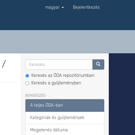
magyar
Bejelentkezés
 /
Keresés az ÓDA repozitóriumban
Keresés a gyűjteményben
BÖNGÉSZÉS
A teljes ÓDA-ban
Kategóriák és gyűjtemények
Megjelenés dátuma