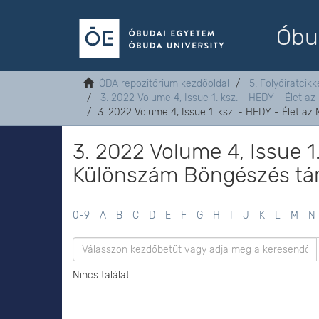
Óbu
ÓDA repozitórium kezdőoldal
5. Folyóiratcikk
3. 2022 Volume 4, Issue 1. ksz. - HEDY - Élet a
3. 2022 Volume 4, Issue 1. ksz. - HEDY - Élet a
3. 2022 Volume 4, Issue 1
Különszám Böngészés tár
0-9
A
B
C
D
E
F
G
H
I
J
K
L
M
N
Nincs találat